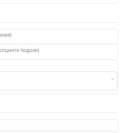
нови)
 опциите подоле)