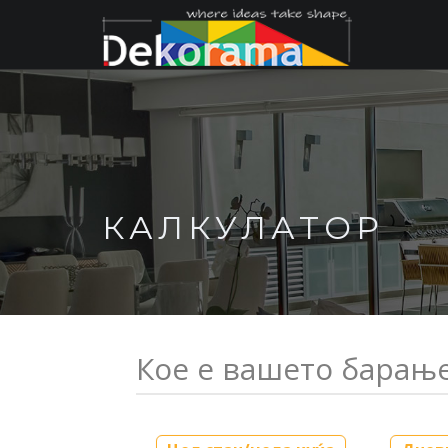
Client login
Email us:
info@dekorama.de
КАЛКУЛАТОР
Кое е вашето барањ