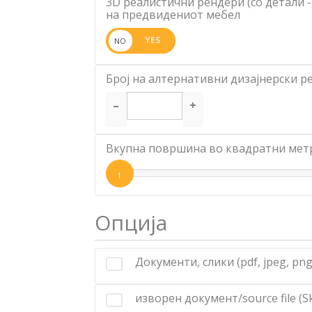
3D реалистични рендери (со детали 
на предвидениот мебел
Број на алтернативни дизајнерски р
–
+
Вкупна површина во квадратни мет
1
Опција
Документи, слики (pdf, jpeg, pn
изворен документ/source file (S