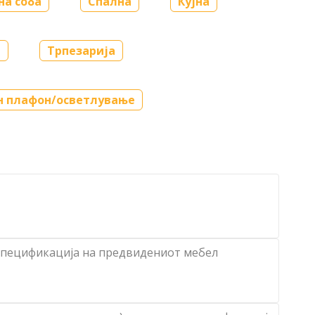
на соба
Спална
Кујна
т
Трпезарија
 плафон/осветлување
 спецификација на предвидениот мебел