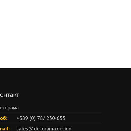
онтакт
екорама
об:
+389 (0) 78/ 230-655
mail:
sales@dekorama.design