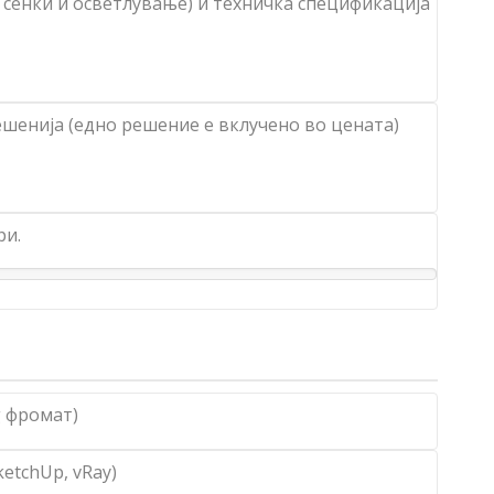
- сенки и осветлување) и техничка спецификација
ешенија (едно решение е вклучено во цената)
ри.
g фромат)
ketchUp, vRay)