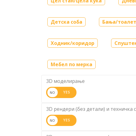
Цел стан/цела куќа
Днев
Детска соба
Бања/тоале
Ходник/коридор
Спуштен
Мебел по мерка
3D моделирање
3D рендери (без детали) и техничка