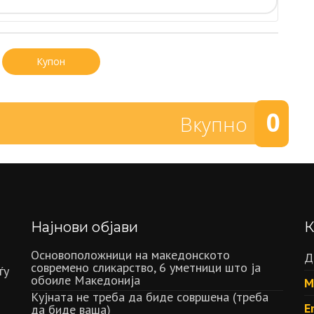
Купон
0
Вкупно
Најнови објави
К
Основоположници на македонското
Д
современо сликарство, 6 уметници што ја
ѓу
обоиле Македонија
М
Кујната не треба да биде совршена (треба
E
да биде ваша)