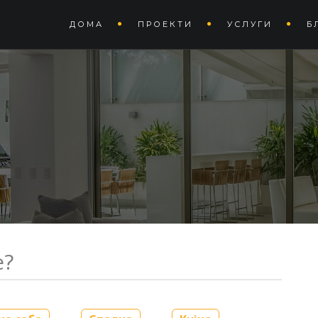
sign
Phone:
078/ 230-655
ДОМА
ПРОЕКТИ
УСЛУГИ
Б
е?