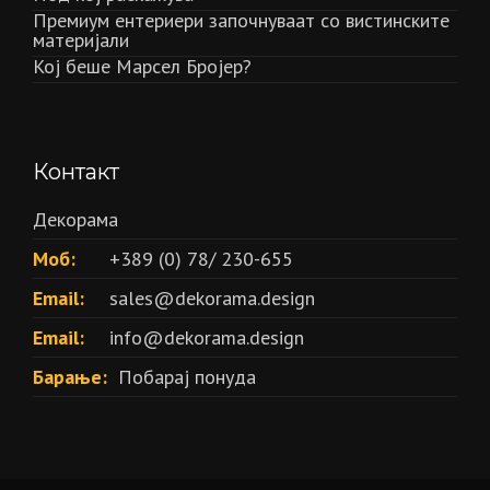
Премиум ентериери започнуваат со вистинските
материјали
Кој беше Марсел Бројер?
Контакт
Декорама
Моб:
+389 (0) 78/ 230-655
Email:
sales@dekorama.design
Email:
info@dekorama.design
Барање:
Побарај понуда