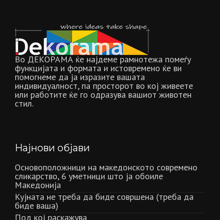
Во ДЕКОРАМА ќе најдеме рамнотежа помеѓу
функцијата и формата и истовремено ќе ви
помогнеме да ја изразите вашата
индивидуалност, па просторот во кој живеете
или работите ќе го одразува вашиот животен
стил.
Најнови објави
Основоположници на македонското современо
сликарство, 6 уметници што ја обоиле
Македонија
Кујната не треба да биде совршена (треба да
биде ваша)
Под кој раскажува