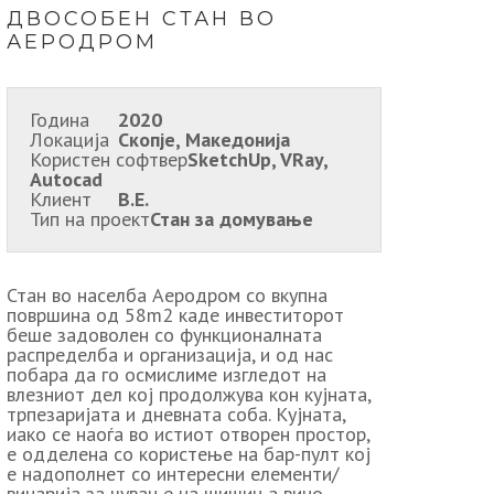
ДВОСОБЕН СТАН ВО
АЕРОДРОМ
Година
2020
Локација
Скопје, Македонија
Користен софтвер
SketchUp, VRay,
Autocad
Клиент
В.Е.
Тип на проект
Стан за домување
Стан во населба Аеродром со вкупна
површина од 58m2 каде инвеститорот
беше задоволен со функционалната
распределба и организација, и од нас
побара да го осмислиме изгледот на
влезниот дел кој продолжува кон кујната,
трпезаријата и дневната соба. Кујната,
иако се наоѓа во истиот отворен простор,
е одделена со користење на бар-пулт кој
е надополнет со интересни елементи/
винарија за чување на шишиња вино.