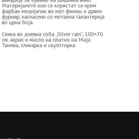
Материјалите кои се користат се крем
фарбан медијапан во мат финиш и дрвен
фурнир, нагласени со метална галантерија
во црна боја.
Слика во дневна соба „Silver rain“, 100×70
см. акрил и масло на платно на Маја
Танева, сликарка и скулпторка.