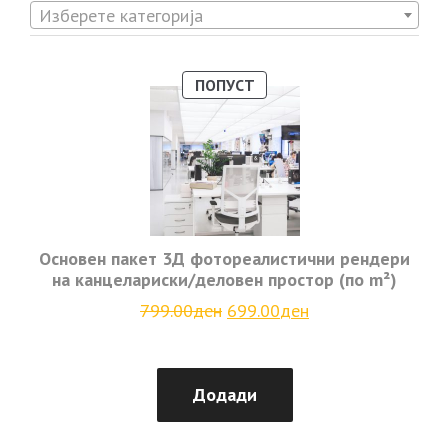
Изберете категорија
ПРОДУКТ
ПОПУСТ
НА
ПОПУСТ
Основен пакет 3Д фотореалистични рендери
на канцелариски/деловен простор (по m²)
Original
Current
799.00
ден
699.00
ден
price
price
was:
is:
799.00ден.
699.00ден.
Додади