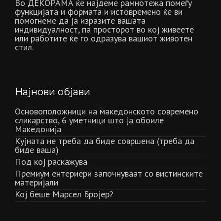
Во ДЕКОРАМА ќе најдеме рамнотежа помеѓу
функцијата и формата и истовремено ќе ви
помогнеме да ја изразите вашата
индивидуалност, па просторот во кој живеете
или работите ќе го одразува вашиот животен
стил.
Најнови објави
Основоположници на македонското современо
сликарство, 6 уметници што ја обоиле
Македонија
Кујната не треба да биде совршена (треба да
биде ваша)
Под кој раскажува
Премиум ентериери започнуваат со вистинските
материјали
Кој беше Марсел Бројер?