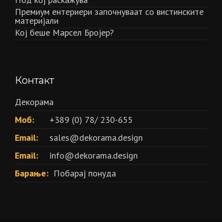
Премиум ентериери започнуваат со вистинските
материјали
Кој беше Марсел Бројер?
Контакт
Декорама
Моб:
+389 (0) 78/ 230-655
Email:
sales@dekorama.design
Email:
info@dekorama.design
Барање:
Побарај понуда