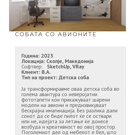
СОБАТА СО АВИОНИТЕ
Година:
2023
Локација:
Скопје, Македонија
Софтвер:
SketchUp, VRay
Клиент:
В.А.
Тип на проект:
Детска соба
Ја трансформиравме оваа детска соба во
голема авантура со неверојатни
фототапети кои прикажуваат шарени
модели на авиони и предизвикуваат
бескрајна имагинација. Без разлика дали
сонот да се биде пилот ќе се оствари
или не, идејата за летање ќе донесе
возбуда и креативност во овој простор.
Поголемиот дел од мебелот е бел, што