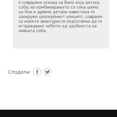
е совршена основа за било која детска
соба, но комбинирањето со сина шема
на бои и дрвени детали навистина го
заокружи целокупниот концепт, совршен
за малите авантуристи подготвени да го
истражуваат небото од удобноста на
нивната соба.
Сподели: