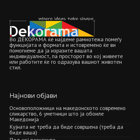
Во ДЕКОРАМА ќе најдеме рамнотежа помеѓу
функцијата и формата и истовремено ќе ви
помогнеме да ја изразите вашата
индивидуалност, па просторот во кој живеете
или работите ќе го одразува вашиот животен
стил.
Најнови објави
Основоположници на македонското современо
сликарство, 6 уметници што ја обоиле
Македонија
Кујната не треба да биде совршена (треба да
биде ваша)
Под кој раскажува