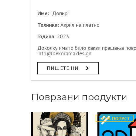
Име:
“Допир”
Техника:
Акрил на платно
Година
: 2023
Доколку имате било какви прашања повр
info@dekorama.design
ПИШЕТЕ НИ!
Поврзани продукти
-17% ПОПУСТ