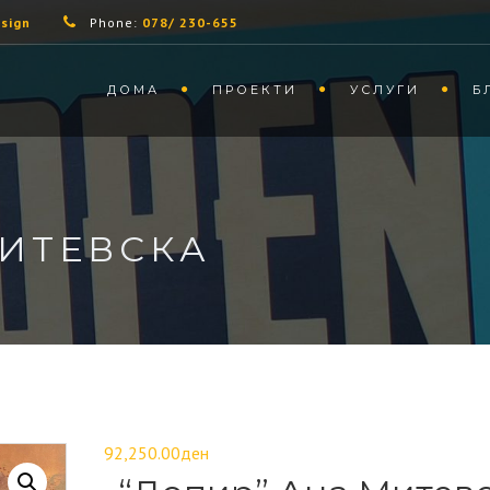
sign
Phone:
078/ 230-655
ДОМА
ПРОЕКТИ
УСЛУГИ
Б
МИТЕВСКА
92,250.00
ден