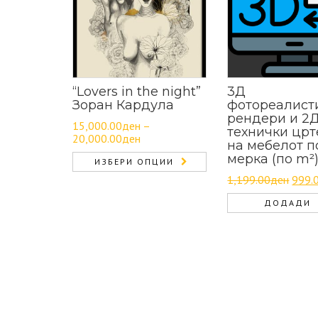
“Lovers in the night”
3Д
Зоран Кардула
фотореалист
рендери и 2
15,000.00
ден
–
технички цр
20,000.00
ден
на мебелот п
мерка (по m²
ИЗБЕРИ ОПЦИИ
This
Origi
1,199.00
ден
999.
product
price
has
ДОДАДИ
was:
multiple
1,199
variants.
The
options
may
be
chosen
on
the