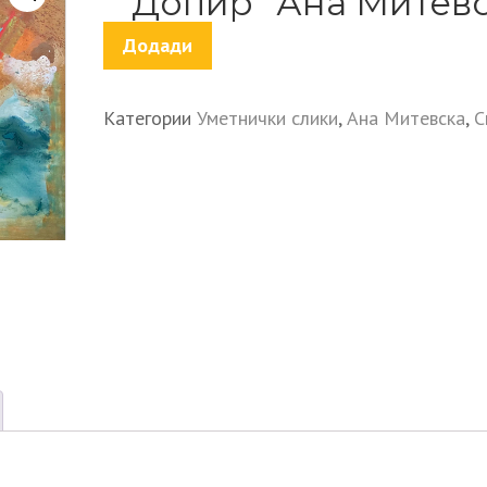
“Допир” Ана Митев
"Допир"
Додади
Ана
Митевска
количина
Категории
Уметнички слики
,
Ана Митевска
,
С