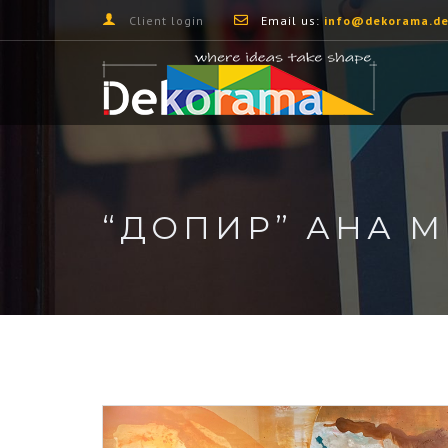
Client login
Email us:
info@dekorama.de
“ДОПИР” АНА 