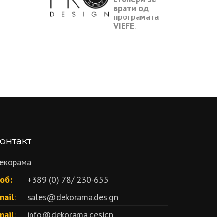
врати од
програмата
VIEFE
.
онтакт
екорама
об:
+389 (0) 78/ 230-655
mail:
sales@dekorama.design
mail:
info@dekorama.design