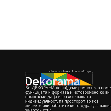
product
page
Во ДЕКОРАМА ќе најдеме рамнотежа поме
функцијата и формата и истовремено ќе ви
помогнеме да ја изразите вашата
индивидуалност, па просторот во кој
живеете или работите ќе го одразува ваши
животен стил.