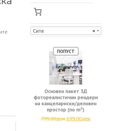
ска
Сите
×
ите
ПРОДУКТ
ПОПУСТ
НА
ПОПУСТ
Основен пакет 3Д
фотореалистични рендери
на канцелариски/деловен
простор (по m²)
Original
Current
799.00
ден
699.00
ден
price
price
was:
is: