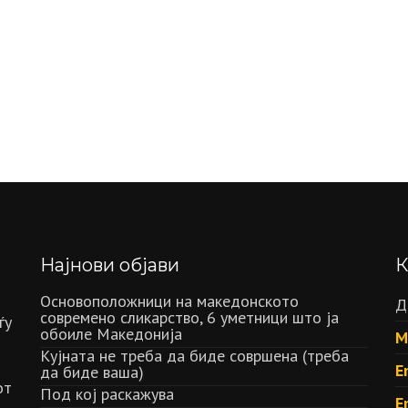
Најнови објави
К
Основоположници на македонското
Д
современо сликарство, 6 уметници што ја
ѓу
обоиле Македонија
М
Кујната не треба да биде совршена (треба
E
да биде ваша)
от
Под кој раскажува
E