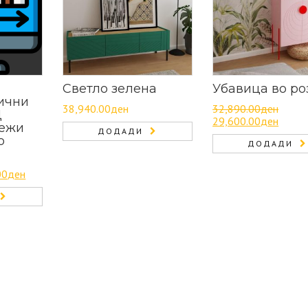
Светло зелена
Убавица во ро
ични
38,940.00
ден
32,890.00
ден
Д
Original
Curren
29,600.00
ден
тежи
ДОДАДИ
price
price
о
was:
ДОДАДИ
is:
)
32,890.00ден.
29,60
nal
Current
00
ден
price
is:
.00ден.
999.00ден.