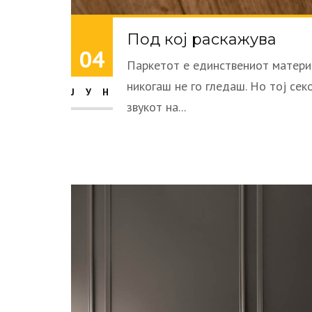
Под кој раскажува
04
Паркетот е единствениот материј
никогаш не го гледаш. Но тој се
ЈУН
звукот на...