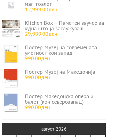
мал тоалет
12,999.00
ден
Kitchen Box – Паметен ваучер за
кујна што ја заслужуваш
29,999.00
ден
Постер Музеј на современата
уметност кон запад
990.00
ден
Постер Музеј на Македонија
990.00
ден
Постер Македонска опера и
балет (кон северозапад)
990.00
ден
август 2026