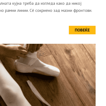
лната кујна треба да изгледа како да никој
но рамни линии. Сè сокриено зад мазни фронтови.
ПОВЕЌЕ