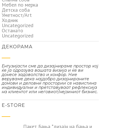
Мебел по мерка
Детска соба
Уметност/Art
Ходник
Uncategorized
Останато
Uncategorized
ДЕКОРАМА
Ентузијасти сме да дизајнираме простор кој
ќе ја одразува вашата визија и ќе ви
донесе задоволство и конфор. Ние
веруваме дека најдобро дизајнираните
домови и деловни простории се навистина
индивидуални и претставуваат рефлексија
на клиентот или неговиот/нејзиниот бизнис.
Е-STORE
Пакет Бања *дизајн на бања и