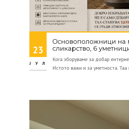
Основоположници на 
23
сликарство, 6 уметниц
Кога зборуваме за добар ентерие
ЈУЛ
Истото важи и за уметноста. Таа н