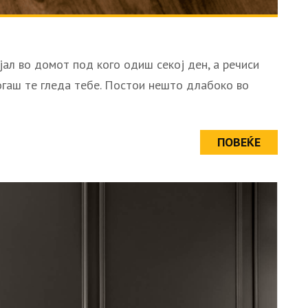
ал во домот под кого одиш секој ден, а речиси
когаш те гледа тебе. Постои нешто длабоко во
ПОВЕЌЕ