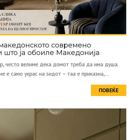
македонското современо
и што ја обоиле Македонија
р, често велиме дека домот треба да има душа.
е е само украс на ѕидот – таа е приказна,...
ПОВЕЌЕ