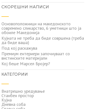
СКОРЕШНИ НАПИСИ
Основоположници на македонското
современо сликарство, 6 уметници што ја
обоиле Македонија
Кујната не треба да биде совршена (треба
да биде ваша)
Под кој раскажува
Премиум ентериери започнуваат со
вистинските материјали
Кој беше Марсел Бројер?
КАТЕГОРИИ
Внатрешно уредување
Станбен простор
Кујна
Дневна соба
Спална соба