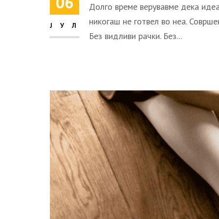
06
Долго време верувавме дека идеа
никогаш не готвел во неа. Соврше
ЈУЛ
Без видливи рачки. Без...