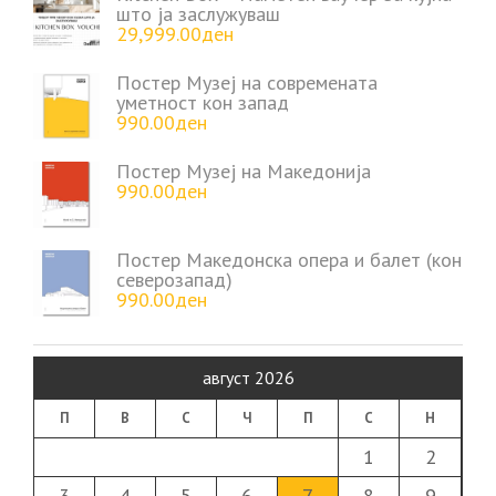
што ја заслужуваш
29,999.00
ден
Постер Музеј на современата
уметност кон запад
990.00
ден
Постер Музеј на Македонија
990.00
ден
Постер Македонска опера и балет (кон
северозапад)
990.00
ден
август 2026
П
В
С
Ч
П
С
Н
1
2
3
4
5
6
7
8
9