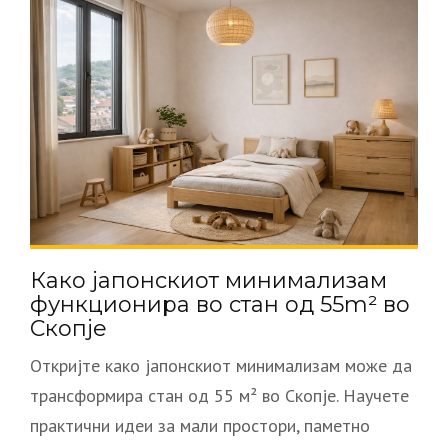
Како јапонскиот минимализам
функционира во стан од 55m² во
Скопје
Откријте како јапонскиот минимализам може да
трансформира стан од 55 м² во Скопјe. Научете
практични идеи за мали простори, паметно