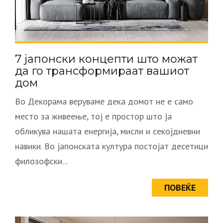
7 јапонски концепти што можат
да го трансформираат вашиот
дом
Во Декорама веруваме дека домот не е само
место за живеење, тој е простор што ја
обликува нашата енергија, мисли и секојдневни
навики. Во јапонската култура постојат десетици
филозофски...
ПОВЕЌЕ