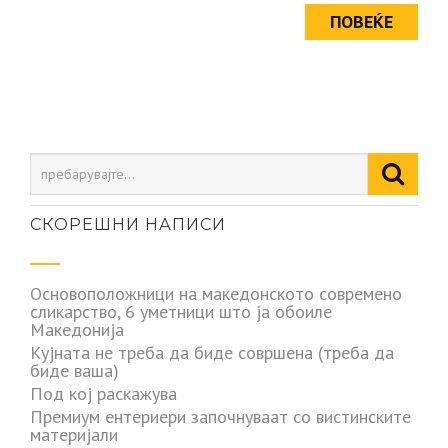
ПОВЕЌЕ
СКОРЕШНИ НАПИСИ
Основоположници на македонското современо
сликарство, 6 уметници што ја обоиле
Македонија
Кујната не треба да биде совршена (треба да
биде ваша)
Под кој раскажува
Премиум ентериери започнуваат со вистинските
материјали