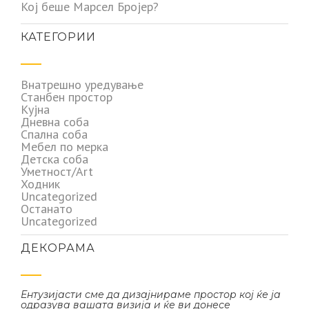
Кој беше Марсел Бројер?
КАТЕГОРИИ
Внатрешно уредување
Станбен простор
Кујна
Дневна соба
Спална соба
Мебел по мерка
Детска соба
Уметност/Art
Ходник
Uncategorized
Останато
Uncategorized
ДЕКОРАМА
Ентузијасти сме да дизајнираме простор кој ќе ја
одразува вашата визија и ќе ви донесе