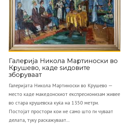
Галерија Никола Мартиноски во
Крушево, каде ѕидовите
зборуваат
Галеријата Никола Мартиноски во Крушево —
место каде македонскиот експресионизам живее
во стара крушевска куќа на 1350 метри.
Постојат простори кои не само што ги чуваат
делата, туку раскажуваат...