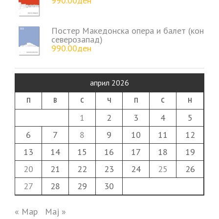
990.00
ден
Постер Македонска опера и балет (кон
северозапад)
990.00
ден
април 2026
П
В
С
Ч
П
С
Н
1
2
3
4
5
6
7
8
9
10
11
12
13
14
15
16
17
18
19
20
21
22
23
24
25
26
27
28
29
30
« Мар
Мај »