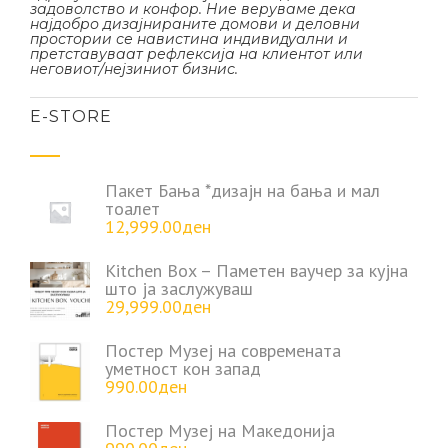
задоволство и конфор. Ние веруваме дека
најдобро дизајнираните домови и деловни
простории се навистина индивидуални и
претставуваат рефлексија на клиентот или
неговиот/нејзиниот бизнис.
Е-STORE
Пакет Бања *дизајн на бања и мал
тоалет
12,999.00
ден
Kitchen Box – Паметен ваучер за кујна
што ја заслужуваш
29,999.00
ден
Постер Музеј на современата
уметност кон запад
990.00
ден
Постер Музеј на Македонија