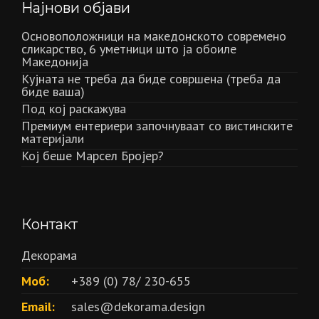
Најнови објави
Основоположници на македонското современо
сликарство, 6 уметници што ја обоиле
Македонија
Кујната не треба да биде совршена (треба да
биде ваша)
Под кој раскажува
Премиум ентериери започнуваат со вистинските
материјали
Кој беше Марсел Бројер?
Контакт
Декорама
Моб:
+389 (0) 78/ 230-655
Email:
sales@dekorama.design