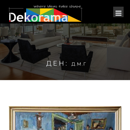
ДЕН:
Д.М.Г