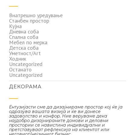
Внатрешно уредување
Станбен простор
Кујна
Дневна соба
Спална соба
Мебел по мерка
Детска соба
Уметност/Art
Ходник
Uncategorized
Останато
Uncategorized
ДЕКОРАМА
Ентузијасти сме да дизајнираме простор кој ќе ја
одразува вашата визија и ќе ви донесе
задоволство и конфор. Ние веруваме дека
најдобро дизајнираните домови и деловни
простории се навистина индивидуални и
претставуваат рефлексија на клиентот или
неговиот/нејзиниот бизнис.