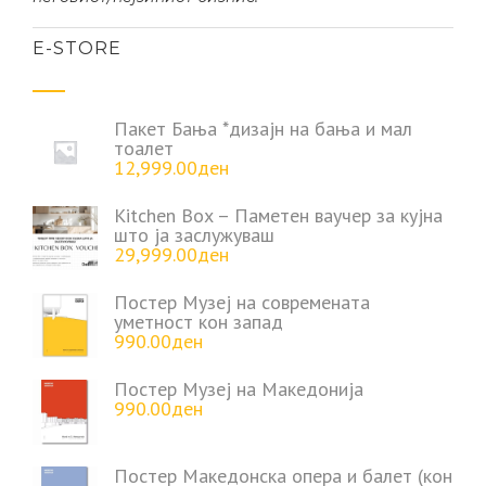
Е-STORE
Пакет Бања *дизајн на бања и мал
тоалет
12,999.00
ден
Kitchen Box – Паметен ваучер за кујна
што ја заслужуваш
29,999.00
ден
Постер Музеј на современата
уметност кон запад
990.00
ден
Постер Музеј на Македонија
990.00
ден
Постер Македонска опера и балет (кон