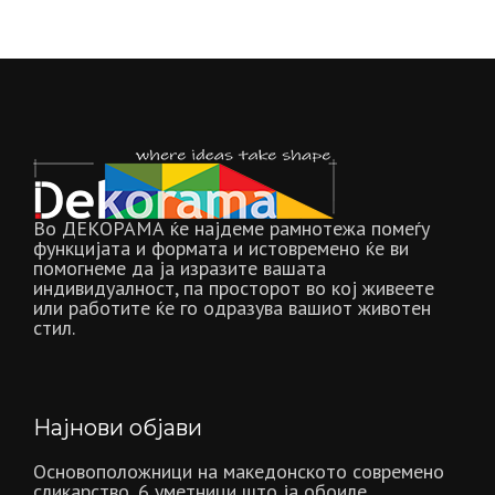
Во ДЕКОРАМА ќе најдеме рамнотежа помеѓу
функцијата и формата и истовремено ќе ви
помогнеме да ја изразите вашата
индивидуалност, па просторот во кој живеете
или работите ќе го одразува вашиот животен
стил.
Најнови објави
Основоположници на македонското современо
сликарство, 6 уметници што ја обоиле