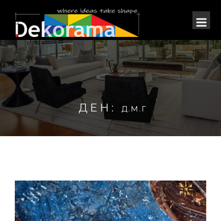
ДЕН:
Д.М.Г