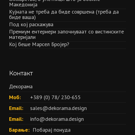
Македонија
Кујната не треба да биде совршена (треба да
биде ваша)
Под кој раскажува
Премиум ентериери започнуваат со вистинските
материјали
Кој беше Марсел Бројер?
Контакт
Декорама
Моб:
+389 (0) 78/ 230-655
Email:
sales@dekorama.design
Email:
info@dekorama.design
Барање:
Побарај понуда