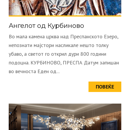
Ангелот од Курбиново
Во мала камена црква над Преспанското Езеро,
непознати мајстори насликале нешто толку
убаво, а светот го открил дури 800 години
подоцна. КУРБИНОВО, ПРЕСПА Датум запишан
во вечноста Еден од...
ПОВЕЌЕ