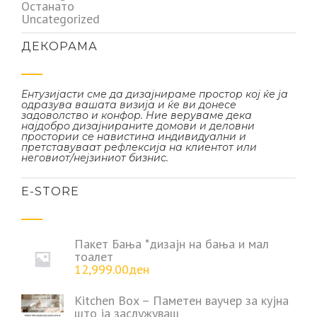
Останато
Uncategorized
ДЕКОРАМА
Ентузијасти сме да дизајнираме простор кој ќе ја
одразува вашата визија и ќе ви донесе
задоволство и конфор. Ние веруваме дека
најдобро дизајнираните домови и деловни
простории се навистина индивидуални и
претставуваат рефлексија на клиентот или
неговиот/нејзиниот бизнис.
Е-STORE
Пакет Бања *дизајн на бања и мал
тоалет
12,999.00
ден
Kitchen Box – Паметен ваучер за кујна
што ја заслужуваш