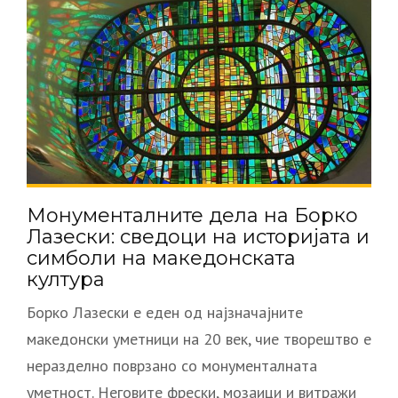
Монументалните дела на Борко
Лазески: сведоци на историјата и
симболи на македонската
култура
Борко Лазески е еден од најзначајните
македонски уметници на 20 век, чие творештво е
неразделно поврзано со монументалната
уметност. Неговите фрески, мозаици и витражи