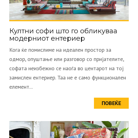
Култни софи што го обликуваа
модерниот ентериер
Кога ќе помислиме на идеален простор за
одмор, опуштање или разговор со пријателите,
софата неизбежно се наоѓа во центарот на тој
замислен ентериер. Таа не е само функционален
елемент...
ПОВЕЌЕ