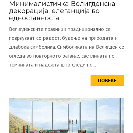
Минималистичка Велигденска
декорација, елеганција во
едноставноста
Велигденските празници традиционално се
поврзуваат со радост, будење на природата и
длабока симболика. Симболиката на Велигден се
огледа во повторното раѓање, светлината по
темнината и надежта што следи по...
ПОВЕЌЕ