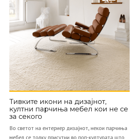
Тивките икони на дизајнот,
култни парчиња мебел кои не се
за секого
Во светот на ентериер дизајнот, некои парчиња
мебел се толку присутни во поп-културата што