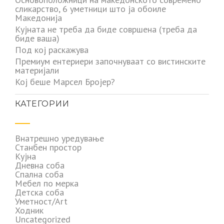
сликарство, 6 уметници што ја обоиле
Македонија
Кујната не треба да биде совршена (треба да
биде ваша)
Под кој раскажува
Премиум ентериери започнуваат со вистинските
материјали
Кој беше Марсел Бројер?
КАТЕГОРИИ
Внатрешно уредување
Станбен простор
Кујна
Дневна соба
Спална соба
Мебел по мерка
Детска соба
Уметност/Art
Ходник
Uncategorized