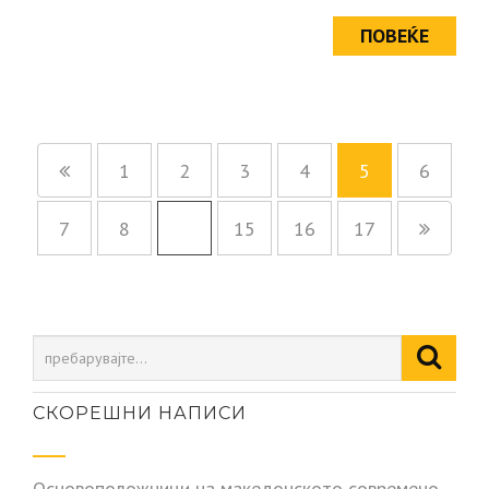
ПОВЕЌЕ
1
2
3
4
5
6
7
8
…
15
16
17
СКОРЕШНИ НАПИСИ
Основоположници на македонското современо