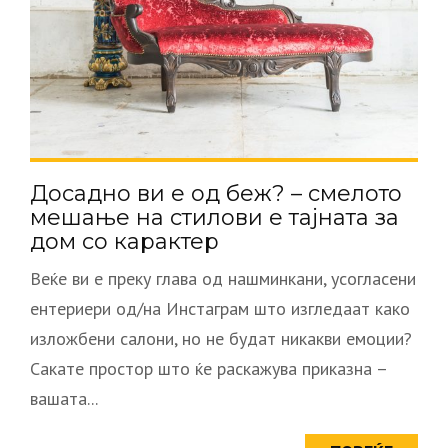
Досадно ви е од беж? – смелото
мешање на стилови е тајната за
дом со карактер
Веќе ви е преку глава од нашминкани, усогласени
ентериери од/на Инстаграм што изгледаат како
изложбени салони, но не будат никакви емоции?
Сакате простор што ќе раскажува приказна –
вашата...