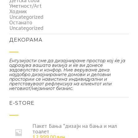
Детска соба
Уметност/Art
Ходник
Uncategorized
Останато
Uncategorized
ДЕКОРАМА
Ентузијасти сме да дизајнираме простор кој ќе ја
одразува вашата визија и ќе ви донесе
задоволство и конфор. Ние веруваме дека
најдобро дизајнираните домови и деловни
простории се навистина индивидуални и
претставуваат рефлексија на клиентот или
неговиот/нејзиниот бизнис.
Е-STORE
Пакет Бања *дизајн на бања и мал
тоалет
12,999.00
ден