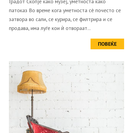
Градот Скопје како музеј, уметноста како
патоказ Во време кога уметноста сè почесто се
затвора во сали, се курира, се филтрира и се
продава, има луѓе кои ѝ отвораат...
ПОВЕЌЕ