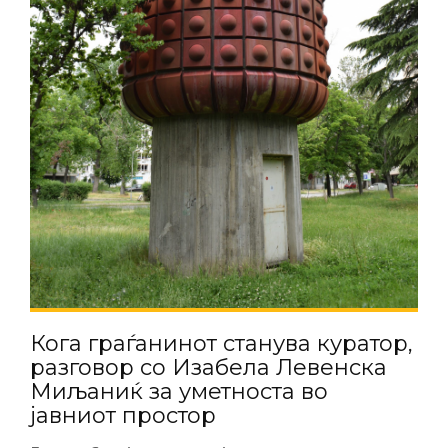
Кога граѓанинот станува куратор,
разговор со Изабела Левенска
Миљаниќ за уметноста во
јавниот простор