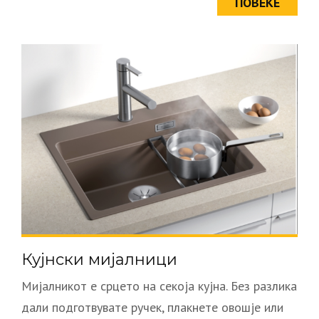
ПОВЕЌЕ
Кујнски мијалници
Мијалникот е срцето на секоја кујна. Без разлика
дали подготвувате ручек, плакнете овошје или