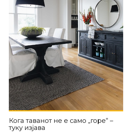
Кога таванот не е само „горе“ –
туку изјава