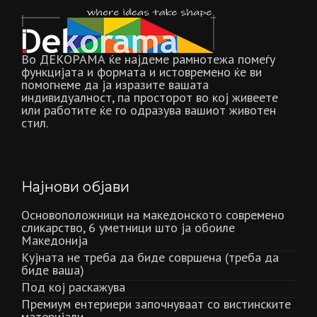
Во ДЕКОРАМА ќе најдеме рамнотежа помеѓу
функцијата и формата и истовремено ќе ви
помогнеме да ја изразите вашата
индивидуалност, па просторот во кој живеете
или работите ќе го одразува вашиот животен
стил.
Најнови објави
Основоположници на македонското современо
сликарство, 6 уметници што ја обоиле
Македонија
Кујната не треба да биде совршена (треба да
биде ваша)
Под кој раскажува
Премиум ентериери започнуваат со вистинските
материјали