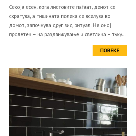
Секоја есен, кога листовите паѓаат, денот се
скратува, а тишината полека се вселува во
домот, започнува друг вид ритуал. Не оној
пролетен – на раздвижување и светлина – туку...
ПОВЕЌЕ