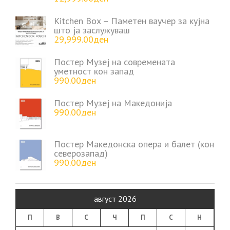
Kitchen Box – Паметен ваучер за кујна
што ја заслужуваш
29,999.00
ден
Постер Музеј на современата
уметност кон запад
990.00
ден
Постер Музеј на Македонија
990.00
ден
Постер Македонска опера и балет (кон
северозапад)
990.00
ден
август 2026
П
В
С
Ч
П
С
Н