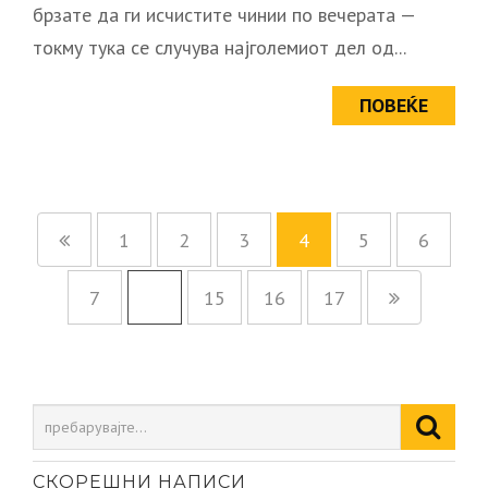
брзате да ги исчистите чинии по вечерата —
токму тука се случува најголемиот дел од...
ПОВЕЌЕ
1
2
3
4
5
6
7
…
15
16
17
СКОРЕШНИ НАПИСИ