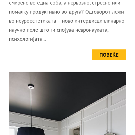
смирено во една соба, а нервозно, стресно или
помалку продуктивно во друга? Одговорот лежи
во неуроестетиката – ново интердисциплинарно
научно поле што ги спојува невронауката,
психологијата...
ПОВЕЌЕ