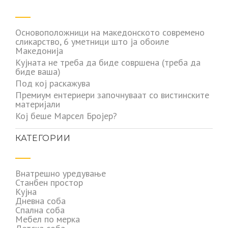
Основоположници на македонското современо
сликарство, 6 уметници што ја обоиле
Македонија
Кујната не треба да биде совршена (треба да
биде ваша)
Под кој раскажува
Премиум ентериери започнуваат со вистинските
материјали
Кој беше Марсел Бројер?
КАТЕГОРИИ
Внатрешно уредување
Станбен простор
Кујна
Дневна соба
Спална соба
Мебел по мерка