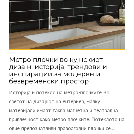
Метро плочки во кујнскиот
дизајн, историја, трендови и
инспирации за модерен и
безвременски простор
Историја и потекло на метро-плочките Во
светот на дизајнот на ентериер, малку
материјали имаат таква магнетна и театрална
привлечност како метро плочките. Потеклото на
овие препознатливи правоаголни плочки се...