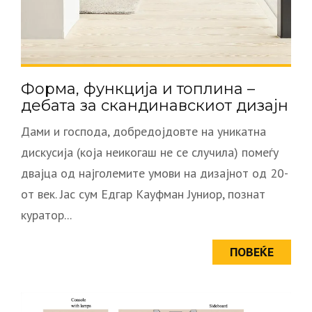
Форма, функција и топлина –
дебата за скандинавскиот дизајн
Дами и господа, добредојдовте на уникатна
дискусија (која неикогаш не се случила) помеѓу
двајца од најголемите умови на дизајнот од 20-
от век. Јас сум Едгар Кауфман Јуниор, познат
куратор...
ПОВЕЌЕ