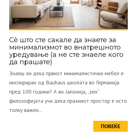
Сè што сте сакале да знаете за
минимализмот во внатрешното
уредување (а не сте знаеле кого
да прашате)
Знаеш ли дека првиот минималистички мебел е
инспириран од Bauhaus школата во Германија
пред 100 години? А во Јапонија, „зен“
филозофијата учи дека празниот простор е исто
толку важен...
ПОВЕЌЕ