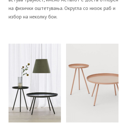
на физички оштетувања. Округла со низок раб и
избор на неколку бои.