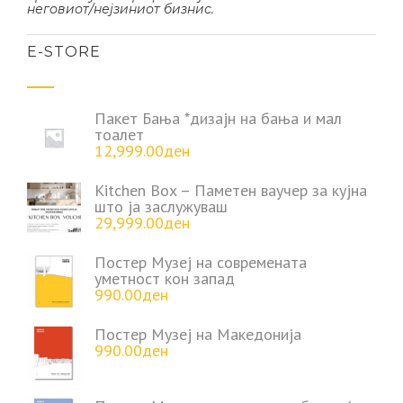
неговиот/нејзиниот бизнис.
Е-STORE
Пакет Бања *дизајн на бања и мал
тоалет
12,999.00
ден
Kitchen Box – Паметен ваучер за кујна
што ја заслужуваш
29,999.00
ден
Постер Музеј на современата
уметност кон запад
990.00
ден
Постер Музеј на Македонија
990.00
ден