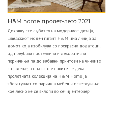
H&M home пролет-лето 2021
Доколку сте љубител на модерниот дизајн,
шведскиот моден гигант H&M има линија за
домот која изобилува со прекрасни додатоци,
од преубави постелнини и декоративни
перничиња па до забавни принтови на чиниите
за јадење, а она што е новитет е дека
пролетната колекција на H&M Home ја
збогатуваат со парчиња мебел и осветлување
кое лесно ќе се вклопи во сечиј ентериер.