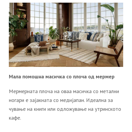
Мала помошна масичка со плоча од мермер
Мермерната плоча на оваа масичка со метални
ногари е зајакната со медијапан. Идеална за
чување на книги или одложување на утринското
кафе.