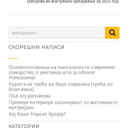
напис
Трендови во внатрешно уредување за 2021 год.
СКОРЕШНИ НАПИСИ
Основоположници на македонското современо
сликарство, 6 уметници што ја обоиле
Македонија
Кујната не треба да биде совршена (треба да
биде ваша)
Под кој раскажува
Премиум ентериери започнуваат со вистинските
материјали
Кој беше Марсел Бројер?
КАТЕГОРИИ