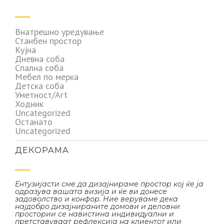
Внатрешно уредување
Станбен простор
Кујна
Дневна соба
Спална соба
Мебел по мерка
Детска соба
Уметност/Art
Ходник
Uncategorized
Останато
Uncategorized
ДЕКОРАМА
Ентузијасти сме да дизајнираме простор кој ќе ја
одразува вашата визија и ќе ви донесе
задоволство и конфор. Ние веруваме дека
најдобро дизајнираните домови и деловни
простории се навистина индивидуални и
претставуваат рефлексија на клиентот или