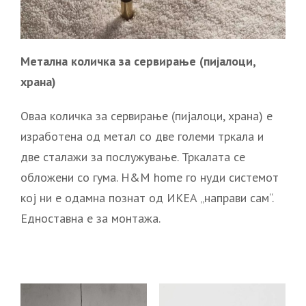
Метална количка
за сервирање (пијалоци,
храна)
Оваа количка за сервирање (пијалоци, храна) е
изработена од метал со две големи тркала и
две сталажи за послужување. Тркалата се
обложени со гума. H&M home го нуди системот
кој ни е одамна познат од ИКЕА „направи сам“.
Едноставна е за монтажа.