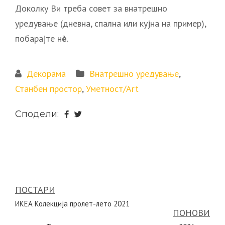
Доколку Ви треба совет за внатрешно
уредување (дневна, спална или кујна на пример),
побарајте н
è
.
Декорама
Внатрешно уредување
,
Станбен простор
,
Уметност/Art
Сподели:
ПОСТАРИ
Навигација
ИКЕА Колекција пролет-лето 2021
на
ПОНОВИ