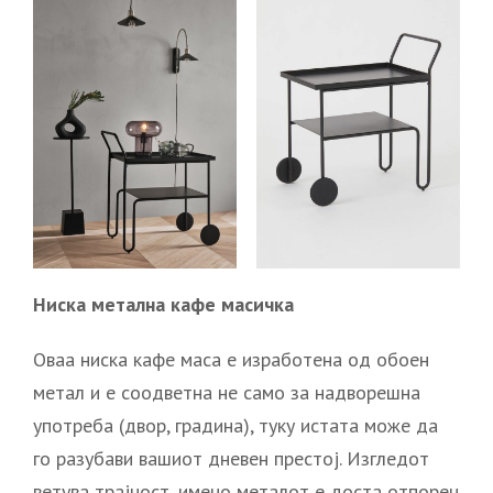
Ниска метална кафе масичка
Оваа ниска кафе маса е изработена од обоен
метал и е соодветна не само за надворешна
употреба (двор, градина), туку истата може да
го разубави вашиот дневен престој. Изгледот
ветува трајност, имено металот е доста отпорен