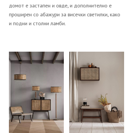
домот e застапен и овде, и дополнително е
проширен со абажури за висечки светилки, како
и подни и столни ламби.