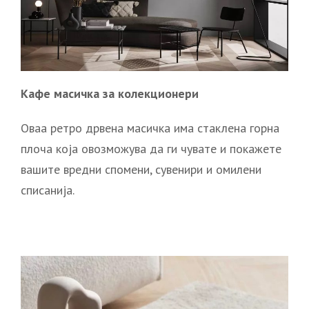
Кафе масичка за колекционери
Оваа ретро дрвена масичка има стаклена горна
плоча која овозможува да ги чувате и покажете
вашите вредни спомени, сувенири и омилени
списанија.