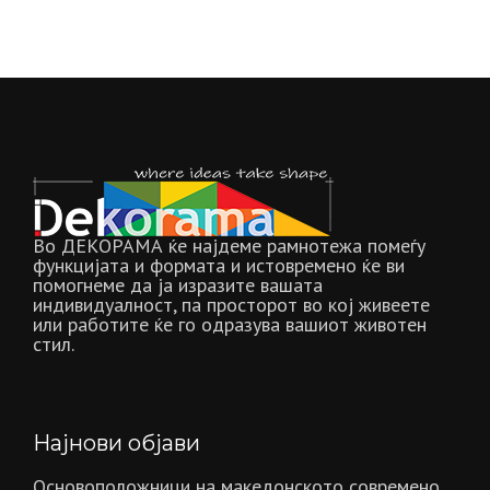
Во ДЕКОРАМА ќе најдеме рамнотежа помеѓу
функцијата и формата и истовремено ќе ви
помогнеме да ја изразите вашата
индивидуалност, па просторот во кој живеете
или работите ќе го одразува вашиот животен
стил.
Најнови објави
Основоположници на македонското современо