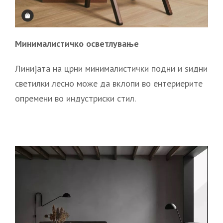
Минималистичко осветлување
Линијата на црни минималистички подни и ѕидни
светилки лесно може да вклопи во ентериерите
опремени во индустриски стил.