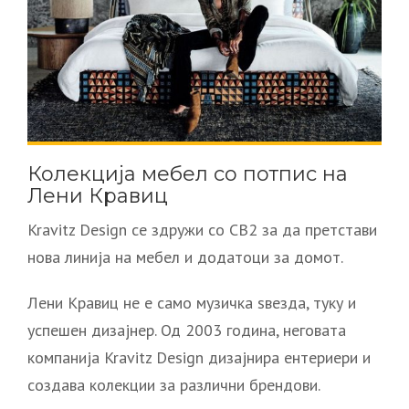
Колекција мебел со потпис на
Лени Кравиц
Kravitz Design се здружи со CB2 за да претстави
нова линија на мебел и додатоци за домот.
Лени Кравиц не е само музичка ѕвезда, туку и
успешен дизајнер. Од 2003 година, неговата
компанија Kravitz Design дизајнира ентериери и
создава колекции за различни брендови.