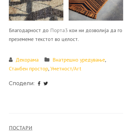
Благодарност до
Порта3
кои ни дозволија да го
преземеме текстот во целост.
Декорама
Внатрешно уредување
,
Станбен простор
,
Уметност/Art
Сподели:
ПОСТАРИ
Навигација