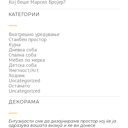
Кој беше Марсел Бројер?
КАТЕГОРИИ
Внатрешно уредување
Станбен простор
Кујна
Дневна соба
Спална соба
Мебел по мерка
Детска соба
Уметност/Art
Ходник
Uncategorized
Останато
Uncategorized
ДЕКОРАМА
Ентузијасти сме да дизајнираме простор кој ќе ја
одразува вашата визија и ќе ви донесе