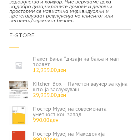
задоволство и конфор. Ние веруваме дека
најдобро дизајнираните домови и деловни
простории се навистина индивидуални и
претставуваат рефлексија на клиентот или
неговиот/нејзиниот бизнис.
Е-STORE
Пакет Бања *дизајн на бања и мал
тоалет
12,999.00
ден
Kitchen Box – Паметен ваучер за кујна
што ја заслужуваш
29,999.00
ден
Постер Музеј на современата
уметност кон запад
990.00
ден
Постер Музеј на Македонија
990.00
ден