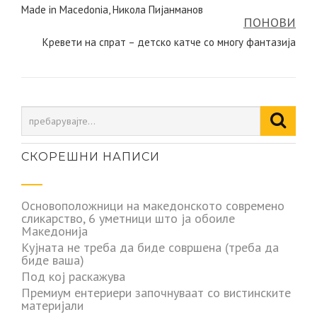
Made in Macedonia, Никола Пијанманов
на
ПОНОВИ
напис
Кревети на спрат – детско катче со многу фантазија
СКОРЕШНИ НАПИСИ
Основоположници на македонското современо
сликарство, 6 уметници што ја обоиле
Македонија
Кујната не треба да биде совршена (треба да
биде ваша)
Под кој раскажува
Премиум ентериери започнуваат со вистинските
материјали