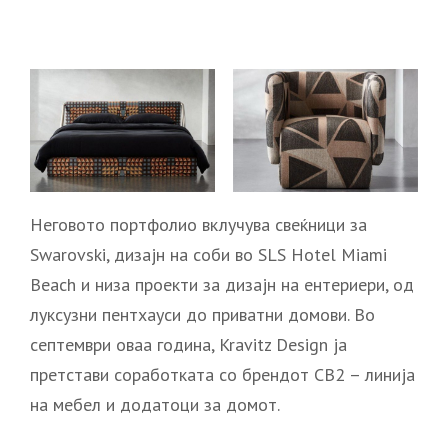
Неговото портфолио вклучува свеќници за
Swarovski, дизајн на соби во SLS Hotel Miami
Beach и низа проекти за дизајн на ентериери, од
луксузни пентхауси до приватни домови. Во
септември оваа година, Kravitz Design ја
претстави соработката со брендот CB2 – линија
на мебел и додатоци за домот.