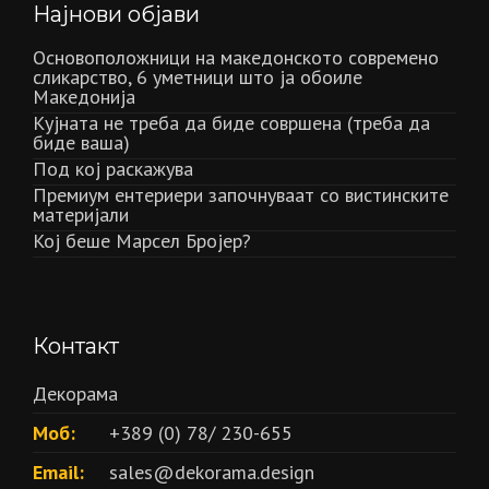
Најнови објави
Основоположници на македонското современо
сликарство, 6 уметници што ја обоиле
Македонија
Кујната не треба да биде совршена (треба да
биде ваша)
Под кој раскажува
Премиум ентериери започнуваат со вистинските
материјали
Кој беше Марсел Бројер?
Контакт
Декорама
Моб:
+389 (0) 78/ 230-655
Email:
sales@dekorama.design