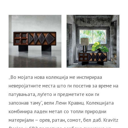
„Во мојата нова колекција ме инспирираа
неверојатните места што ги посетив за време на
патувањата, луѓето и предметите кои ги
запознав таму“, вели Лени Кравиц. Колекцијата
комбинира ладен метал со топли природни
материјали – орев, ратан, сомот, бел даб. Kravitz