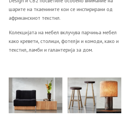
Design и CB2 посветиле особено внимание на
шарите на ткаенините кои се инспирирани од
африканскиот текстил.
Колекцијата на мебел вклучува парчиња мебел
како кревети, столици, фотелји и комоди, како и
текстил, ламби и галантерија за дом.