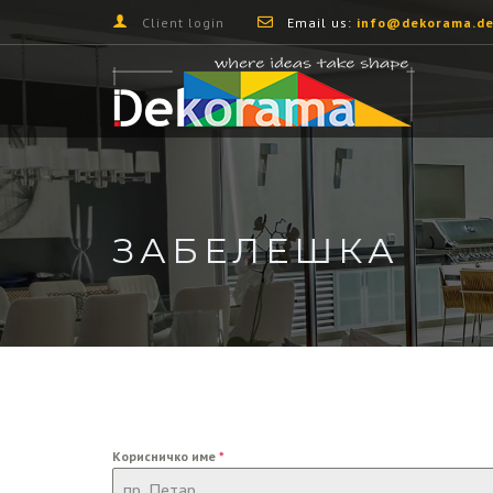
Client login
Email us:
info@dekorama.de
ЗАБЕЛЕШКА
Корисничко име
*