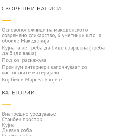
СКОРЕШНИ НАПИСИ
Основоположници на македонското
современо сликарство, 6 уметници што ја
обоиле Македонија
Кујната не треба да биде совршена (треба
да биде ваша)
Под кој раскажува
Премиум ентериери започнуваат со
вистинските материјали
Кој беше Марсел Бројер?
КАТЕГОРИИ
Внатрешно уредување
Станбен простор
Кујна
Дневна соба
Спална соба