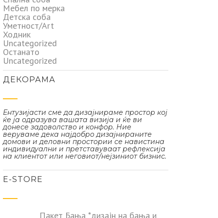
Мебел по мерка
Детска соба
Уметност/Art
Ходник
Uncategorized
Останато
Uncategorized
ДЕКОРАМА
Ентузијасти сме да дизајнираме простор кој
ќе ја одразува вашата визија и ќе ви
донесе задоволство и конфор. Ние
веруваме дека најдобро дизајнираните
домови и деловни простории се навистина
индивидуални и претставуваат рефлексија
на клиентот или неговиот/нејзиниот бизнис.
Е-STORE
Пакет Бања *дизајн на бања и