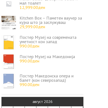
мал тоалет
12,999.00
ден
Kitchen Box – Паметен ваучер за
кујна што ја заслужуваш
29,999.00
ден
Постер Музеј на современата
уметност кон запад
990.00
ден
Постер Музеј на Македонија
990.00
ден
Постер Македонска опера и
балет (кон северозапад)
990.00
ден
август 2026