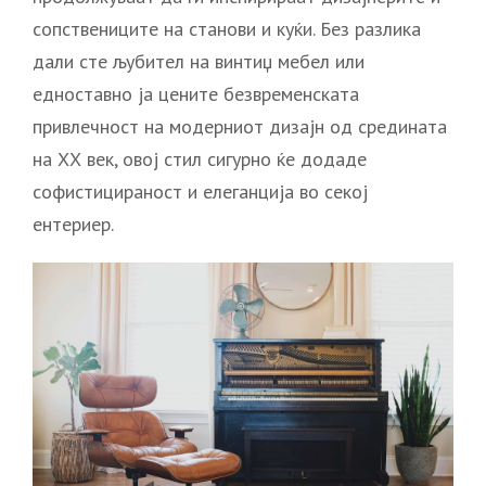
сопствениците на станови и куќи. Без разлика
дали сте љубител на винтиџ мебел или
едноставно ја цените безвременската
привлечност на модерниот дизајн од средината
на ХХ век, овој стил сигурно ќе додаде
софистицираност и елеганција во секој
ентериер.