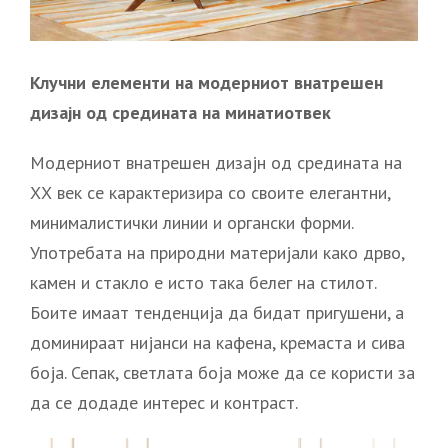
Клучни елементи на модерниот внатрешен
дизајн од средината на минатиотвек
Модерниот внатрешен дизајн од средината на
ХХ век се карактеризира со своите елегантни,
минималистички линии и органски форми.
Употребата на природни материјали како дрво,
камен и стакло е исто така белег на стилот.
Боите имаат тенденција да бидат пригушени, а
доминираат нијанси на кафена, кремаста и сива
боја. Сепак, светлата боја може да се користи за
да се додаде интерес и контраст.