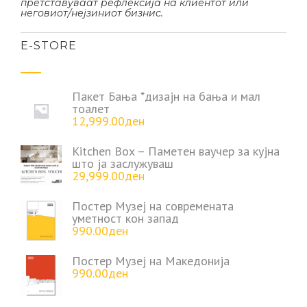
претставуваат рефлексија на клиентот или
неговиот/нејзиниот бизнис.
Е-STORE
Пакет Бања *дизајн на бања и мал
тоалет
12,999.00
ден
Kitchen Box – Паметен ваучер за кујна
што ја заслужуваш
29,999.00
ден
Постер Музеј на современата
уметност кон запад
990.00
ден
Постер Музеј на Македонија
990.00
ден