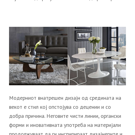
Модерниот внатрешен дизајн од средината на
векот е стил кој опстојува со децении и со
добра причина. Неговите чисти линии, органски
форми и иновативната употреба на материјали
продолжуваат да ги инспирираат дизајнерите и