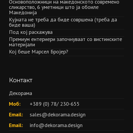
Основоположници на македонското современо
сликарство, 6 уметници што ја обоиле
Македонија
Кујната не треба да биде совршена (треба да
биде ваша)
Под кој раскажува
Премиум ентериери започнуваат со вистинските
материјали
Кој беше Марсел Бројер?
Контакт
Декорама
Моб:
+389 (0) 78/ 230-655
Email:
sales@dekorama.design
Email:
info@dekorama.design