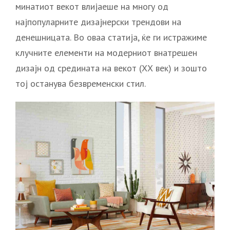
минатиот векот влијаеше на многу од
најпопуларните дизајнерски трендови на
денешницата. Во оваа статија, ќе ги истражиме
клучните елементи на модерниот внатрешен
дизајн од средината на векот (ХХ век) и зошто
тој останува безвременски стил.