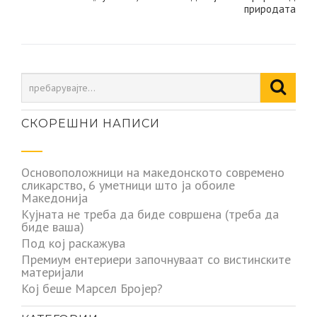
напис
природата
СКОРЕШНИ НАПИСИ
Основоположници на македонското современо
сликарство, 6 уметници што ја обоиле
Македонија
Кујната не треба да биде совршена (треба да
биде ваша)
Под кој раскажува
Премиум ентериери започнуваат со вистинските
материјали
Кој беше Марсел Бројер?