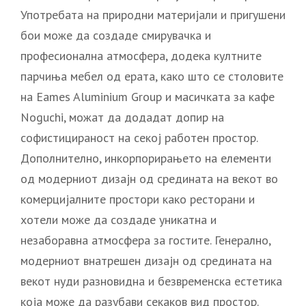
Употребата на природни материјали и пригушени
бои може да создаде смирувачка и
професионална атмосфера, додека култните
парчиња мебел од ерата, како што се столовите
на Eames Aluminium Group и масичката за кафе
Noguchi, можат да додадат допир на
софистицираност на секој работен простор.
Дополнително, инкорпорирањето на елементи
од модерниот дизајн од средината на векот во
комерцијалните простори како ресторани и
хотели може да создаде уникатна и
незаборавна атмосфера за гостите. Генерално,
модерниот внатрешен дизајн од средината на
векот нуди разновидна и безвременска естетика
која може да разубави секаков вид простор.