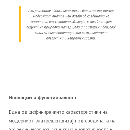
Ако ја цените едноставноста и ефикасноста, тогаш
модерниот внатрешен дизајн од средината на
минатиот век совршено одговара за вас. Со својот
акцент на природни материјали и пригушени бои, овој
стил создава ентериери кои се истовремено
елегантни и непретенциозни.
Иновации и функционалност
Една од дефинирачките карактеристики на
модерниот внатрешен дизајн од средината на
ХХ век е неговиот акцент на иновативноста и