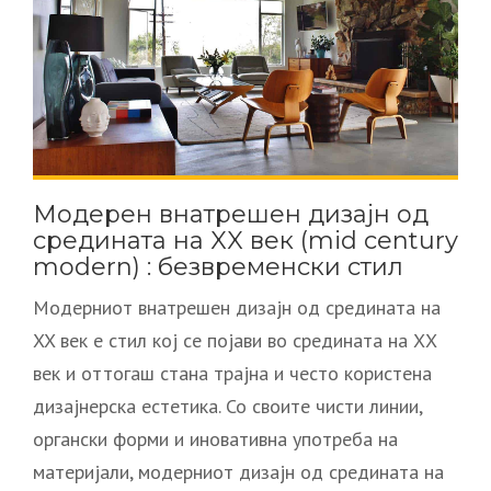
Модерен внатрешен дизајн од
средината на XX век (mid century
modern) : безвременски стил
Модерниот внатрешен дизајн од средината на
XX век е стил кој се појави во средината на ХХ
век и оттогаш стана трајна и често користена
дизајнерска естетика. Со своите чисти линии,
органски форми и иновативна употреба на
материјали, модерниот дизајн од средината на