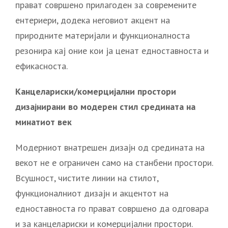
прават совршено прилагоден за современите
ентериери, додека неговиот акцент на
природните материјали и функционалноста
резонира кај оние кои ја ценат едноставноста и
ефикасноста.
Kанцелариски/комерцијални простори
дизајнирани во модерен стил средината на
минатиот век
Модерниот внатрешен дизајн од средината на
векот не е ограничен само на станбени простори.
Всушност, чистите линии на стилот,
функционалниот дизајн и акцентот на
едноставноста го прават совршено да одговара
и за канцелариски и комерцијални простори.