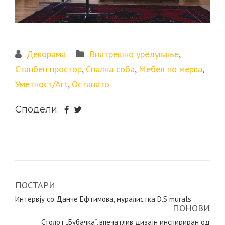
Декорама
Внатрешно уредување
,
Станбен простор
,
Спална соба
,
Мебел по мерка
,
Уметност/Art
,
Останато
Сподели:
ПОСТАРИ
Навигација
Интервју со Данче Ефтимова, муралистка D.S murals
на
ПОНОВИ
Столот „Бубачка“, впечатлив дизајн инспириран од