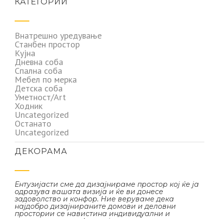
КАТЕГОРИИ
Внатрешно уредување
Станбен простор
Кујна
Дневна соба
Спална соба
Мебел по мерка
Детска соба
Уметност/Art
Ходник
Uncategorized
Останато
Uncategorized
ДЕКОРАМА
Ентузијасти сме да дизајнираме простор кој ќе ја
одразува вашата визија и ќе ви донесе
задоволство и конфор. Ние веруваме дека
најдобро дизајнираните домови и деловни
простории се навистина индивидуални и