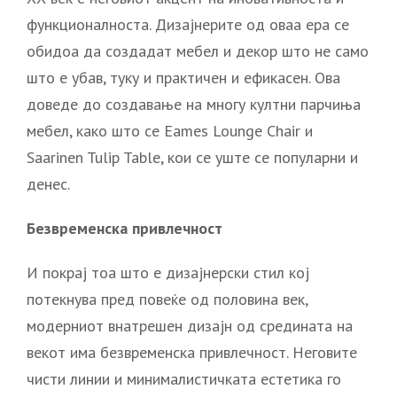
функционалноста. Дизајнерите од оваа ера се
обидоа да создадат мебел и декор што не само
што е убав, туку и практичен и ефикасен. Ова
доведе до создавање на многу култни парчиња
мебел, како што се Eames Lounge Chair и
Saarinen Tulip Table, кои се уште се популарни и
денес.
Безвременска привлечност
И покрај тоа што е дизајнерски стил кој
потекнува пред повеќе од половина век,
модерниот внатрешен дизајн од средината на
векот има безвременска привлечност. Неговите
чисти линии и минималистичката естетика го