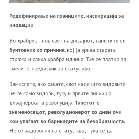
Редефинирање на границите, инспирација за
иновации
Во храбриот нов свет на дизајнот,
тапетите се
бунтовник со причина
, кој ја урива старата
стража и слика храбра иднина. Тие се платно за
смелите, предизвик за статус кво.
Замислете, ако сакате, свет каде што ѕидовите
не се само ѕидови, туку и првите линии на
дизајнерската револуција.
Тапетот е
знаменосецот, револуционерот со диви очи
кои упаѓаат во барикадите на безобразноста.
Не се задоволни со статус кво; тука се да