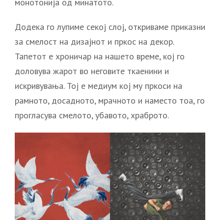
монотонија од минатото.
Додека го лупиме секој слој, откриваме приказни
за смелост на дизајнот и пркос на декор.
Тапетот е хроничар на нашето време, кој го
доловува жарот во неговите ткаенини и
искривувања. Тој е медиум кој му пркоси на
рамното, досадното, мрачното и наместо тоа, го
прогласува смелото, убавото, храброто.