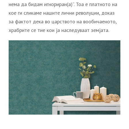
нема да бидам игнориран(а)“. Тоа е платното на
кое ги сликаме нашите лични револуции, доказ
за фактот дека во царството на вообичаеното,
храбрите се тие кои ја наследуваат земјата.