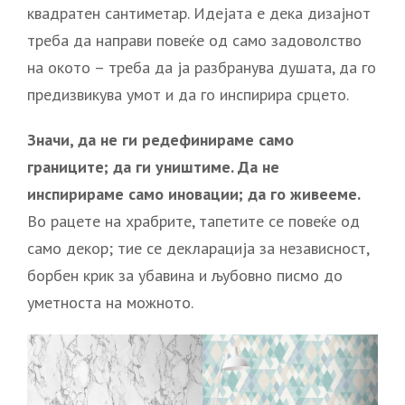
квадратен сантиметар. Идејата е дека дизајнот
треба да направи повеќе од само задоволство
на окото – треба да ја разбранува душата, да го
предизвикува умот и да го инспирира срцето.
Значи, да не ги редефинираме само
границите; да ги уништиме. Да не
инспирираме само иновации; да го живееме.
Во рацете на храбрите, тапетите се повеќе од
само декор; тие се декларација за независност,
борбен крик за убавина и љубовно писмо до
уметноста на можното.