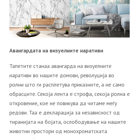
Авангардата на визуелните наративи
Тапетите станаа авангарда на визуелните
наративи во нашите домови, револуција во
ролни што ги расплетува приказните, а не само
обрасците. Секоја лента е строфа, секоја ролна е
откровение, кое не повикува да читаме меѓу
редови. Таа е декларација за независност од
тиранијата на бојата, ослободување на нашите
животни простори од монохроматската