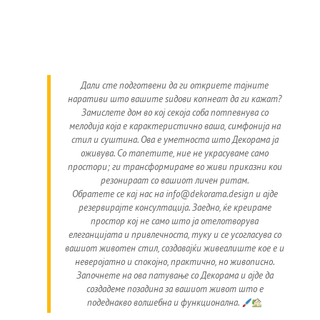
Дали сте подготвени да ги откриете тајните
наративи што вашите ѕидови копнеат да ги кажат?
Замислете дом во кој секоја соба потпевнува со
мелодија која е карактеристично ваша, симфонија на
стил и суштина. Ова е уметноста што Декорама ја
оживува. Со тапетите, ние не украсуваме само
простори; ги трансформираме во живи приказни кои
резонираат со вашиот личен ритам.
Обратете се кај нас на info@dekorama.design и ајде
резервирајте консултација. Заедно, ќе креираме
простор кој не само што ја отелотворува
елеганцијата и привлечноста, туку и се усогласува со
вашиот животен стил, создавајќи живеалиште кое е и
неверојатно и спокојно, практично, но живописно.
Започнете на ова патување со Декорама и ајде да
создадеме позадина за вашиот живот што е
подеднакво волшебна и функционална.