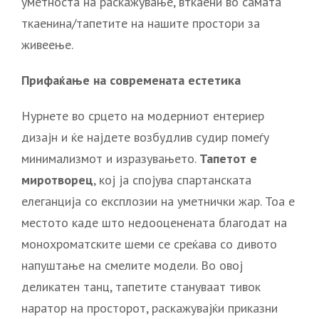
уметноста на раскажување, вткаени во самата
ткаенина/тапетите на нашите простори за
живеење.
Прифаќање на современата естетика
Нурнете во срцето на модерниот ентериер
дизајн и ќе најдете возбудлив судир помеѓу
минимализмот и изразувањето.
Тапетот е
миротворец
, кој ја спојува спартанската
елеганција со експлозии на уметнички жар. Тоа е
местото каде што недооценената благодат на
монохроматските шеми се среќава со дивото
напуштање на смелите модели. Во овој
деликатен танц, тапетите стануваат тивок
наратор на просторот, раскажувајќи приказни