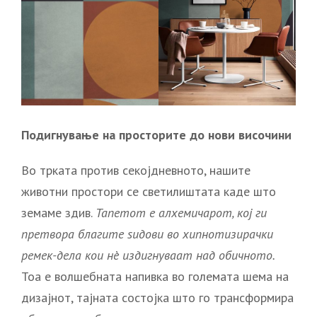
Подигнување на просторите до нови височини
Во трката против секојдневното, нашите
животни простори се светилиштата каде што
земаме здив.
Тапетот е алхемичарот, кој ги
претвора благите ѕидови во хипнотизирачки
ремек-дела кои нè издигнуваат над обичното.
Тоа е волшебната напивка во големата шема на
дизајнот, тајната состојка што го трансформира