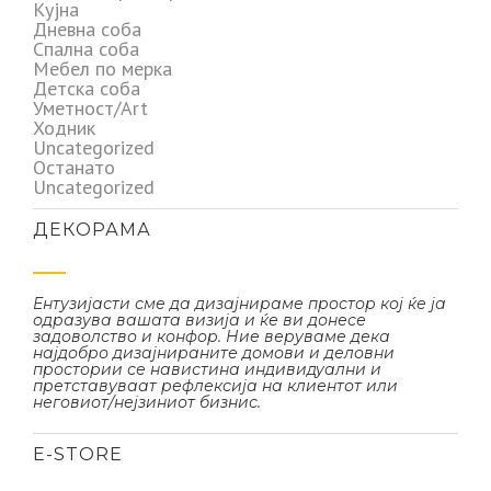
Кујна
Дневна соба
Спална соба
Мебел по мерка
Детска соба
Уметност/Art
Ходник
Uncategorized
Останато
Uncategorized
ДЕКОРАМА
Ентузијасти сме да дизајнираме простор кој ќе ја
одразува вашата визија и ќе ви донесе
задоволство и конфор. Ние веруваме дека
најдобро дизајнираните домови и деловни
простории се навистина индивидуални и
претставуваат рефлексија на клиентот или
неговиот/нејзиниот бизнис.
Е-STORE