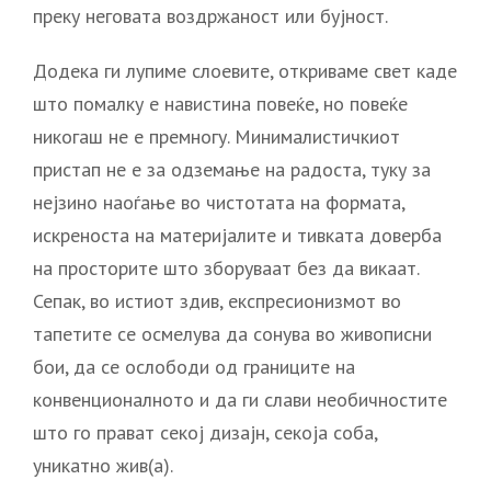
преку неговата воздржаност или бујност.
Додека ги лупиме слоевите, откриваме свет каде
што помалку е навистина повеќе, но повеќе
никогаш не е премногу. Минималистичкиот
пристап не е за одземање на радоста, туку за
нејзино наоѓање во чистотата на формата,
искреноста на материјалите и тивката доверба
на просторите што зборуваат без да викаат.
Сепак, во истиот здив, експресионизмот во
тапетите се осмелува да сонува во живописни
бои, да се ослободи од границите на
конвенционалното и да ги слави необичностите
што го прават секој дизајн, секоја соба,
уникатно жив(а).