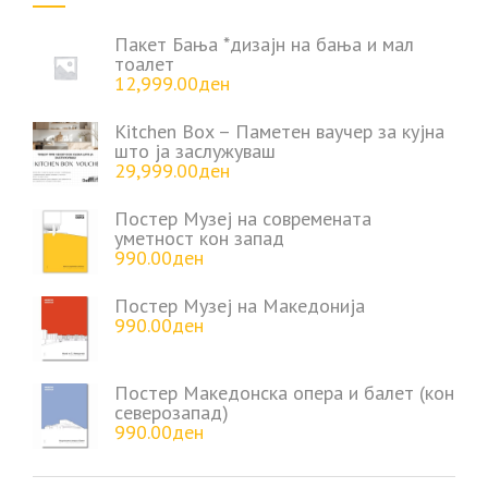
Пакет Бања *дизајн на бања и мал
тоалет
12,999.00
ден
Kitchen Box – Паметен ваучер за кујна
што ја заслужуваш
29,999.00
ден
Постер Музеј на современата
уметност кон запад
990.00
ден
Постер Музеј на Македонија
990.00
ден
Постер Македонска опера и балет (кон
северозапад)
990.00
ден