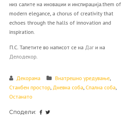
низ салите на иновации и инспирација.them of
modern elegance, a chorus of creativity that
echoes through the halls of innovation and
inspiration.
П.С. Тапетите во написот се на
Даг
и на
Делодекор
.
Декорама
Внатрешно уредување
,
Станбен простор
,
Дневна соба
,
Спална соба
,
Останато
Сподели: