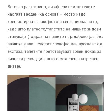
Во оваа раскрсница, дизајнерите и жителите
наоѓаат заедничка основа – место каде
коегзистираат спокојното и сензационалното,
каде што платното/тапетите на нашите ѕидови
станува(ат) одраз на нашето најдлабоко јас. Без
разлика дали шепотат спокојно или врескаат од
екстаза, тапетите претставуваат врвен доказ за
личната револуција што е модерен внатрешен
дизајн.