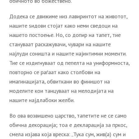
обичното во божествено.
Додека се движиме низ лавиринтот на животот,
нашите ѕидови стојат како неми сведоци на
нашето постоење. Но, со допир на тапет, тие
стануваат раскажувачи, чувари на нашите
најлуди соништа и нашите најинтимни моменти.
Тие се издигнуваат од пепелта на униформноста,
повторно се раѓаат како столбови на
имагинацијата, обвиткани во финишот на
моделите кои танцуваат на мелодијата на
нашите најдлабоки желби.
Во ова возвишено царство, тапетите не се само
обична декорација; тоа е декларација за пркос,
смела изјава која вреска: „Тука сум, жив(а) сум и