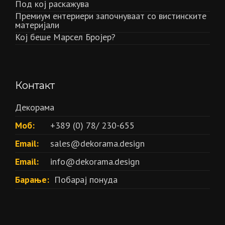
Под кој раскажува
Премиум ентериери започнуваат со вистинските
материјали
Кој беше Марсел Бројер?
Контакт
Декорама
Моб:
+389 (0) 78/ 230-655
Email:
sales@dekorama.design
Email:
info@dekorama.design
Барање:
Побарај понуда