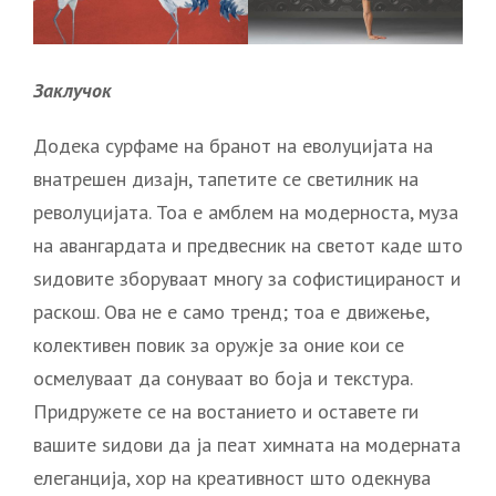
Заклучок
Додека сурфаме на бранот на еволуцијата на
внатрешен дизајн, тапетите се светилник на
револуцијата. Тоа е амблем на модерноста, муза
на авангардата и предвесник на светот каде што
ѕидовите зборуваат многу за софистицираност и
раскош. Ова не е само тренд; тоа е движење,
колективен повик за оружје за оние кои се
осмелуваат да сонуваат во боја и текстура.
Придружете се на востанието и оставете ги
вашите ѕидови да ја пеат химната на модерната
елеганција, хор на креативност што одекнува