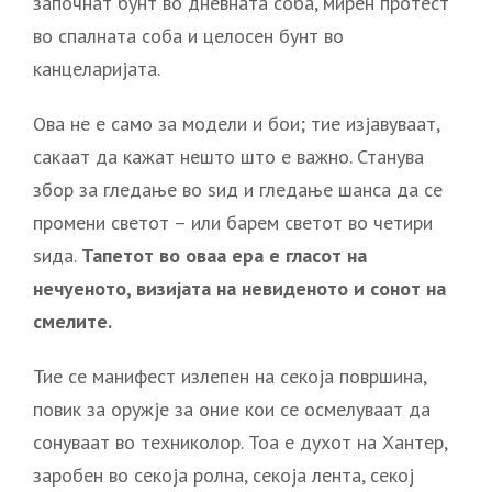
започнат бунт во дневната соба, мирен протест
во спалната соба и целосен бунт во
канцеларијата.
Ова не е само за модели и бои; тие изјавуваат,
сакаат да кажат нешто што е важно. Станува
збор за гледање во ѕид и гледање шанса да се
промени светот – или барем светот во четири
ѕида.
Тапетот во оваа ера е гласот на
нечуеното, визијата на невиденото и сонот на
смелите.
Тие се манифест излепен на секоја површина,
повик за оружје за оние кои се осмелуваат да
сонуваат во техниколор. Тоа е духот на Хантер,
заробен во секоја ролна, секоја лента, секој