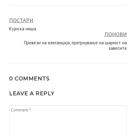
ПОСТАРИ
Навигација
Кујнска ниша
на
ПОНОВИ
напис
Превези на елеганција, прегрнување на шармот на
завесите
0 COMMENTS
LEAVE A REPLY