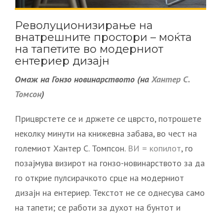
Револуционизирање на
внатрешните простори – моќта
на тапетите во модерниот
ентериер дизајн
Омаж на Гонзо
новинарството (на
Хантер С.
Томсон
)
Прицврстете се и држете се цврсто, потрошете
неколку минути на книжевна забава, во чест на
големиот Хантер С. Томпсон.
ВИ = копилот
, го
позајмува визирот на гонзо-новинарството за да
го открие пулсирачкото срце на модерниот
дизајн на ентериер. Текстот не се однесува само
на тапети; се работи за духот на бунтот и