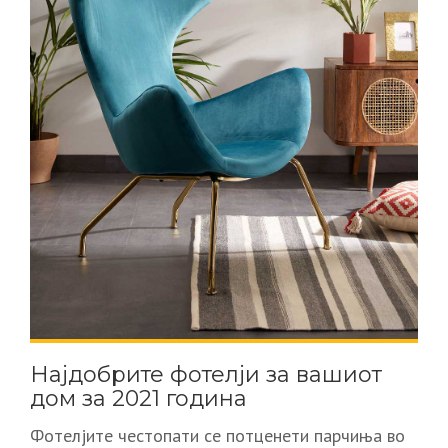
Најдобрите фотелји за вашиот
дом за 2021 година
Фотелјите честопати се потценети парчиња во