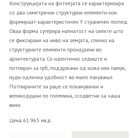
Конструкцијата на фотелјата се карактеризира
со два симетрични структурни елементи кои
формираат карактеристичен Y страничен поглед.
Оваа форма сугерира напнатост на силите што
се фиксирани на ниво на земјата, слично на
структурните елементи пронајдени во
архитектурата. Со идентично седиште и
потпирач за грб, поддржани од кожа или памук,
нуди одлична удобност во мало пакување.
Потпирачите за раце се поканувачки и
великодушни по големина, ссодветни за чаша
вино.
Цена 61.965 мкд.