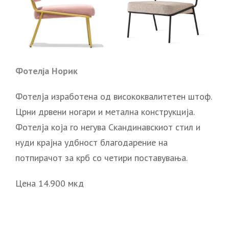
Фотелја Норик
Фотелја изработена од висококвалитетен штоф.
Црни дрвени ногари и метална конструкција.
Фотелја која го негува Скандинавскиот стил и
нуди крајна удбност благодарение на
потпирачот за крб со четири поставувања.
Цена 14.900 мкд