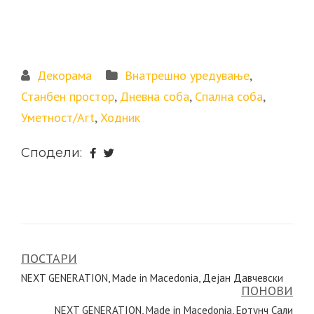
Декорама
Внатрешно уредување
,
Станбен простор
,
Дневна соба
,
Спална соба
,
Уметност/Art
,
Ходник
Сподели:
ПОСТАРИ
Навигација
NEXT GENERATION, Made in Macedonia, Дејан Давчевски
на
ПОНОВИ
NEXT GENERATION, Made in Macedonia, Ертунч Сали