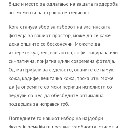
биде и место за одлагање на вашата гардероба
во моменти на страшна мрзеливост …
Кога станува збор за изборот на вистинската
фотелја за вашиот простор, може да се каже
дека опциите се бесконечни. Можете да
изберете кул, зен, елегантна, софистицирана или
симпатична, пријатна и/или современа фотелја.
Од материјали за седењето, опциите се памук,
кожа, кадифе, вештачка кожа, трска итн. Може
да ја опремите со меки перници исполнети со
пердуви со цел да обезбедите оптимална
поддршка за исправен грб.
Погледнете го нашиот избор на најдобри
фотелји земајќи ги предвид удобноста, стилот и