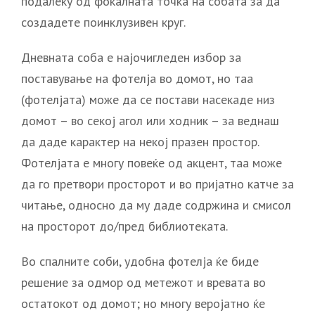
подалеку од фокалната точка на собата за да
создадете поинклузивен круг.
Дневната соба е најочигледен избор за
поставување на фотелја во домот, но таа
(фотелјата) може да се постави насекаде низ
домот – во секој агол или ходник – за веднаш
да даде карактер на некој празен простор.
Фотелјата е многу повеќе од акцент, таа може
да го претвори просторот и во пријатно катче за
читање, односно да му даде содржина и смисол
на просторот до/пред библиотеката.
Во спалните соби, удобна фотелја ќе биде
решение за одмор од метежот и вревата во
остатокот од домот; но многу веројатно ќе