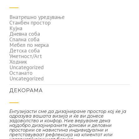
Внатрешно уредување
Станбен простор
Кујна
Дневна соба
Спална соба
Мебел по мерка
Детска соба
Уметност/Art
Ходник
Uncategorized
Останато
Uncategorized
ДЕКОРАМА
Ентузијасти сме да дизајнираме простор кој ќе ја
одразува вашата визија и ќе ви донесе
задоволство и конфор. Ние веруваме дека
најдобро дизајнираните домови и деловни
простории се навистина индивидуални и
претставуваат рефлексија на клиентот или