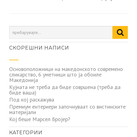
напис
СКОРЕШНИ НАПИСИ
Основоположници на македонското современо
сликарство, 6 уметници што ја обоиле
Македонија
Кујната не треба да биде совршена (треба да
биде ваша)
Под кој раскажува
Премиум ентериери започнуваат со вистинските
материјали
Кој беше Марсел Бројер?
КАТЕГОРИИ