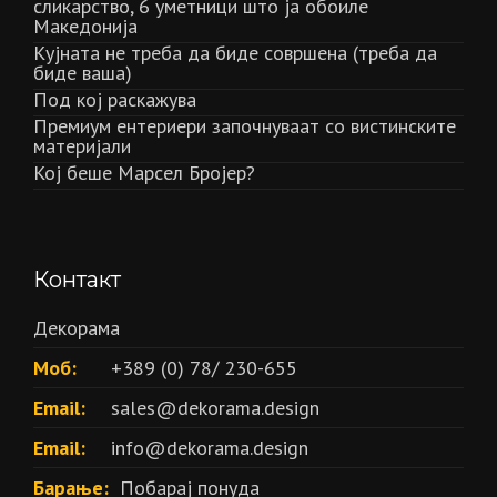
сликарство, 6 уметници што ја обоиле
Македонија
Кујната не треба да биде совршена (треба да
биде ваша)
Под кој раскажува
Премиум ентериери започнуваат со вистинските
материјали
Кој беше Марсел Бројер?
Контакт
Декорама
Моб:
+389 (0) 78/ 230-655
Email:
sales@dekorama.design
Email:
info@dekorama.design
Барање:
Побарај понуда