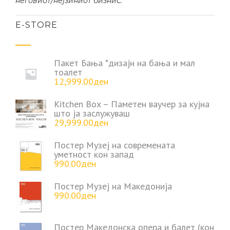
неговиот/нејзиниот бизнис.
Е-STORE
Пакет Бања *дизајн на бања и мал
тоалет
12,999.00
ден
Kitchen Box – Паметен ваучер за кујна
што ја заслужуваш
29,999.00
ден
Постер Музеј на современата
уметност кон запад
990.00
ден
Постер Музеј на Македонија
990.00
ден
Постер Македонска опера и балет (кон