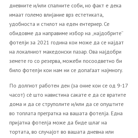
дневните и/или спалните соби, но факт е дека
имаат големо влијание врз естетиката,
удобноста и стилот на еден ентериер. Се
обидовме да направиме избор на „најдобрите“
фотелји за 2021 година кои може да се најдат
на локалниот македонски пазар. Ова најдобри
земете го со резерва, можеби посоодветно би
било фотелји кои нам ни се допаѓаат најмногу.
По долгиот работен ден (за оние кои се од 9-17
часот) сè што навистина сакате е да се вратите
дома и да се струполите и/или да се опуштите
во топлата прегратка на вашата фотелја. Една
пријатна фотелја може да биде шлаг на
тортата, во случајот во вашата дневна или