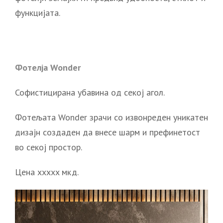
функцијата.
Фотелја Wonder
Софистицирана убавина од секој агол.
Фотељата Wonder зрачи со извонреден уникатен
дизајн создаден да внесе шарм и префинетост
во секој простор.
Цена xxxxx мкд.