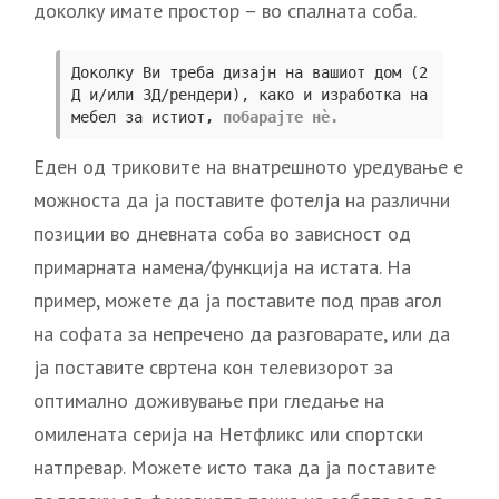
доколку имате простор – во спалната соба.
Доколку Ви треба дизајн на вашиот дом (2
Д и/или 3Д/рендери), како и изработка на 
мебел за истиот
, 
побарајте нè.
Еден од триковите на внатрешното уредување е
можноста да ја поставите фотелја на различни
позиции во дневната соба во зависност од
примарната намена/функција на истата. На
пример, можете да ја поставите под прав агол
на софата за непречено да разговарате, или да
ја поставите свртена кон телевизорот за
оптимално доживување при гледање на
омилената серија на Нетфликс или спортски
натпревар. Можете исто така да ја поставите