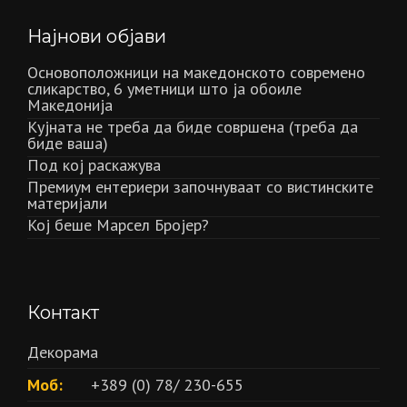
Најнови објави
Основоположници на македонското современо
сликарство, 6 уметници што ја обоиле
Македонија
Кујната не треба да биде совршена (треба да
биде ваша)
Под кој раскажува
Премиум ентериери започнуваат со вистинските
материјали
Кој беше Марсел Бројер?
Контакт
Декорама
Моб:
+389 (0) 78/ 230-655