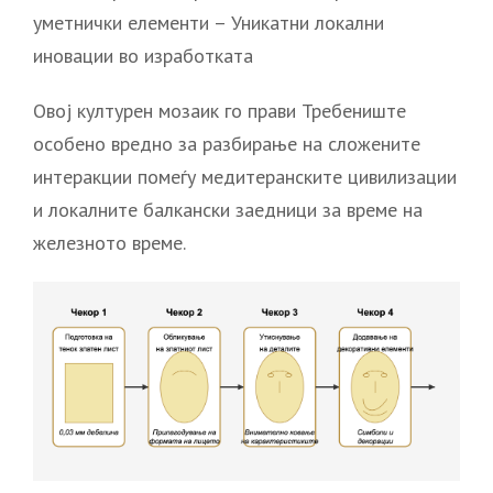
уметнички елементи – Уникатни локални
иновации во изработката
Овој културен мозаик го прави Требениште
особено вредно за разбирање на сложените
интеракции помеѓу медитеранските цивилизации
и локалните балкански заедници за време на
железното време.