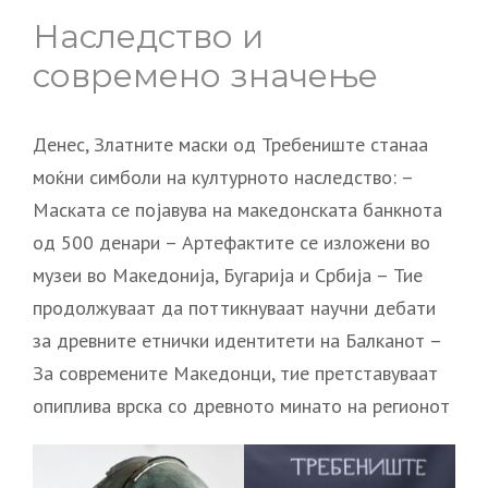
Наследство и
современо значење
Денес, Златните маски од Требениште станаа
моќни симболи на културното наследство: –
Маската се појавува на македонската банкнота
од 500 денари – Артефактите се изложени во
музеи во Македонија, Бугарија и Србија – Тие
продолжуваат да поттикнуваат научни дебати
за древните етнички идентитети на Балканот –
За современите Македонци, тие претставуваат
опиплива врска со древното минато на регионот