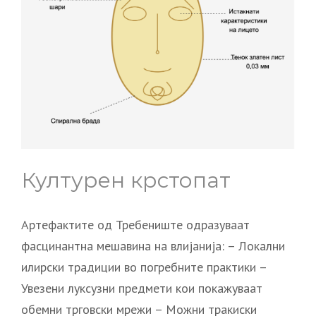
Културен крстопат
Артефактите од Требениште одразуваат
фасцинантна мешавина на влијанија: – Локални
илирски традиции во погребните практики –
Увезени луксузни предмети кои покажуваат
обемни трговски мрежи – Можни тракиски