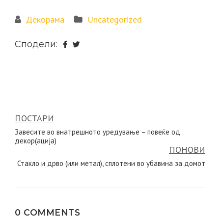
Декорама
Uncategorized
Сподели:
ПОСТАРИ
Навигација
Завесите во внатрешното уредување – повеќе од
на
декор(ација)
ПОНОВИ
напис
Стакло и дрво (или метал), сплотени во убавина за домот
0 COMMENTS