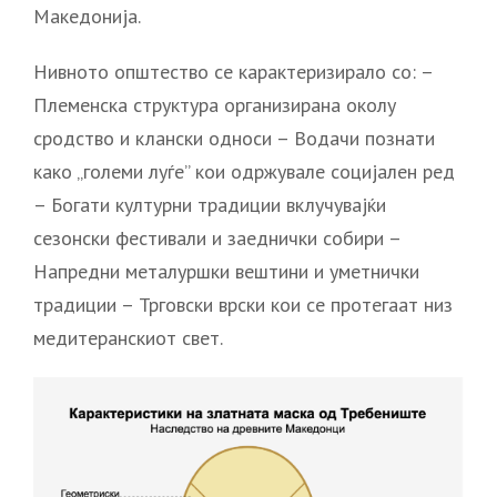
Македонија.
Нивното општество се карактеризирало со: –
Племенска структура организирана околу
сродство и клански односи – Водачи познати
како „големи луѓе” кои одржувале социјален ред
– Богати културни традиции вклучувајќи
сезонски фестивали и заеднички собири –
Напредни металуршки вештини и уметнички
традиции – Трговски врски кои се протегаат низ
медитеранскиот свет.