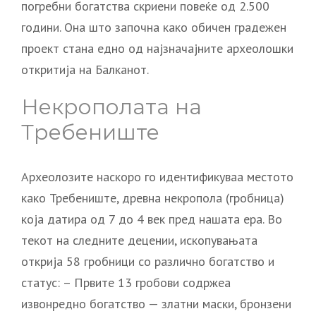
погребни богатства скриени повеќе од 2.500
години. Она што започна како обичен градежен
проект стана едно од најзначајните археолошки
откритија на Балканот.
Некрополата на
Требениште
Археолозите наскоро го идентификуваа местото
како Требениште, древна некропола (гробница)
која датира од 7 до 4 век пред нашата ера. Во
текот на следните децении, ископувањата
открија 58 гробници со различно богатство и
статус: – Првите 13 гробови содржеа
извонредно богатство — златни маски, бронзени