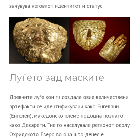
зачувува неговиот идентитет и статус.
Луѓето зад маските
Древните луѓе кои ги создале овие величествени
артефакти се идентификувани како Енгелани
(Енгелеи), македонско племе подоцна познато
како Дезарети. Тие го населувале регионот околу
Охридското Езеро во она што денес е