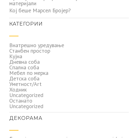
материјали
Кој беше Марсел Бројер?
КАТЕГОРИИ
Внатрешно уредување
Станбен простор
Кујна
Дневна соба
Спална соба
Мебел по мерка
Детска соба
Уметност/Art
Ходник
Uncategorized
Останато
Uncategorized
ДЕКОРАМА