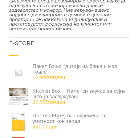
Ентузијасти сме да дизајнираме простор кој ќе ја
одразува вашата визија и ќе ви донесе
задоволство и конфор. Ние веруваме дека
најдобро дизајнираните домови и деловни
простории се навистина индивидуални и
претставуваат рефлексија на клиентот или
неговиот/нејзиниот бизнис.
Е-STORE
Пакет Бања *дизајн на бања и мал
тоалет
12,999.00
ден
Kitchen Box – Паметен ваучер за кујна
што ја заслужуваш
29,999.00
ден
Постер Музеј на современата
уметност кон запад
990.00
ден