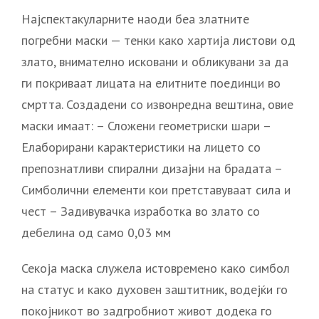
Најспектакуларните наоди беа златните
погребни маски — тенки како хартија листови од
злато, внимателно исковани и обликувани за да
ги покриваат лицата на елитните поединци во
смртта. Создадени со извонредна вештина, овие
маски имаат: – Сложени геометриски шари –
Елаборирани карактеристики на лицето со
препознатливи спирални дизајни на брадата –
Симболични елементи кои претставуваат сила и
чест – Задивувачка изработка во злато со
дебелина од само 0,03 мм
Секоја маска служела истовремено како симбол
на статус и како духовен заштитник, водејќи го
покојникот во задгробниот живот додека го