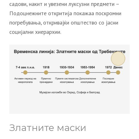
садови, накит и увезени луксузни предмети –
Подоцнежните откритија покажаа поскромни
погребувања, откривајќи општество со јасни
социјални хиерархии.
Златните маски