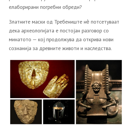
елаборирани погребни обреди?
Златните маски од Требениште нѐ потсетуваат
дека археологијата е постојан разговор со
минатото — кој продолжува да открива нови
сознанија за древните животи и наследства.