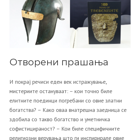
Отворени прашања
И покрај речиси еден век истражување,
мистериите остануваат: – кои точно биле
елитните поединци погребани со овие златни
богатства? – Како оваа внатрешна заедница се
здобила со такво богатство и уметничка
софистицираност? – Кои биле специфичните
религиозни верувања што ги инспирирале овие