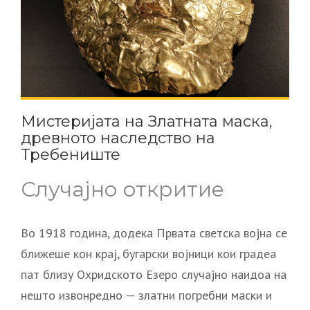
Мистеријата на Златната маска,
древното наследство на
Требениште
Случајно откритие
Во 1918 година, додека Првата светска војна се
ближеше кон крај, бугарски војници кои градеа
пат близу Охридското Езеро случајно наидоа на
нешто извонредно — златни погребни маски и