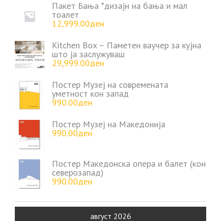
Пакет Бања *дизајн на бања и мал
тоалет
12,999.00
ден
Kitchen Box – Паметен ваучер за кујна
што ја заслужуваш
29,999.00
ден
Постер Музеј на современата
уметност кон запад
990.00
ден
Постер Музеј на Македонија
990.00
ден
Постер Македонска опера и балет (кон
северозапад)
990.00
ден
август 2026