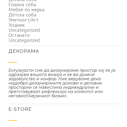
Спална соба
Мебел по мерка
Детска соба
Уметност/Art
Ходник
Uncategorized
Останато
Uncategorized
ДЕКОРАМА
Ентузијасти сме да дизајнираме простор кој ќе ја
одразува вашата визија и ќе ви донесе
задоволство и конфор. Ние веруваме дека
најдобро дизајнираните домови и деловни
простории се навистина индивидуални и
претставуваат рефлексија на клиентот или
неговиот/нејзиниот бизнис.
Е-STORE