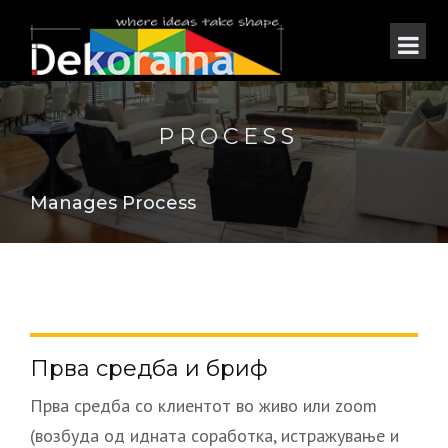
PROCESS
Manages Process
Прва средба и бриф
Прва средба со клиентот во живо или zoom
(возбуда од идната соработка, истражување и