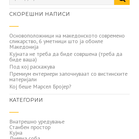
СКОРЕШНИ НАПИСИ
Основоположници на македонското современо
сликарство, 6 уметници што ја обоиле
Македонија
Кујната не треба да биде совршена (треба да
биде ваша)
Под кој раскажува
Премиум ентериери започнуваат со вистинските
материјали
Кој беше Марсел Бројер?
КАТЕГОРИИ
Внатрешно уредување
Станбен простор
Кујна
Дневна соба