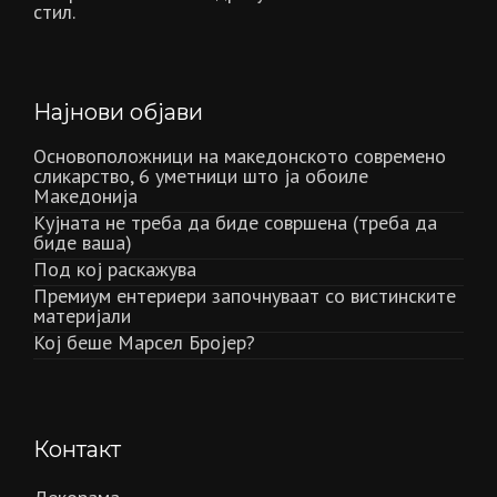
стил.
Најнови објави
Основоположници на македонското современо
сликарство, 6 уметници што ја обоиле
Македонија
Кујната не треба да биде совршена (треба да
биде ваша)
Под кој раскажува
Премиум ентериери започнуваат со вистинските
материјали
Кој беше Марсел Бројер?
Контакт