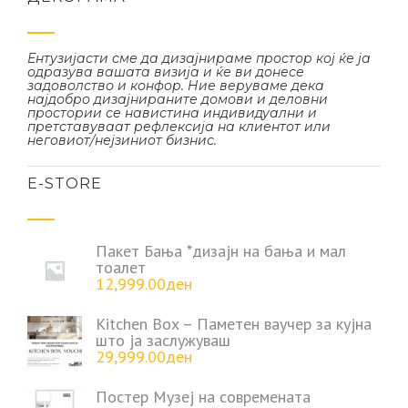
Ентузијасти сме да дизајнираме простор кој ќе ја
одразува вашата визија и ќе ви донесе
задоволство и конфор. Ние веруваме дека
најдобро дизајнираните домови и деловни
простории се навистина индивидуални и
претставуваат рефлексија на клиентот или
неговиот/нејзиниот бизнис.
Е-STORE
Пакет Бања *дизајн на бања и мал
тоалет
12,999.00
ден
Kitchen Box – Паметен ваучер за кујна
што ја заслужуваш
29,999.00
ден
Постер Музеј на современата