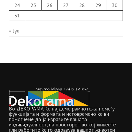
24
25
26
27
28
29
30
31
« Јул
Во ДЕКОРАМА ќе најдеме рамнотежа помеѓу
функцијата и формата и истовремено ќе ви
помогнеме да ја изразите вашата
индивидуалност, па просторот во кој живеете
или работите ќе го одразува вашиот животен