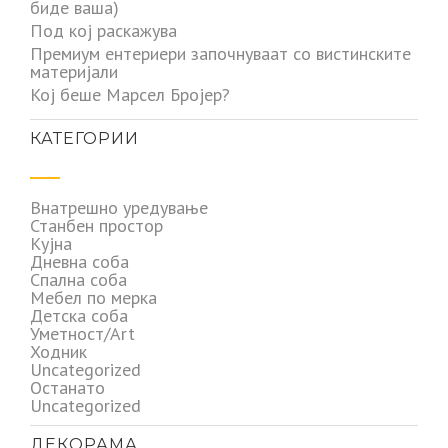
биде ваша)
Под кој раскажува
Премиум ентериери започнуваат со вистинските
материјали
Кој беше Марсел Бројер?
КАТЕГОРИИ
Внатрешно уредување
Станбен простор
Кујна
Дневна соба
Спална соба
Мебел по мерка
Детска соба
Уметност/Art
Ходник
Uncategorized
Останато
Uncategorized
ДЕКОРАМА