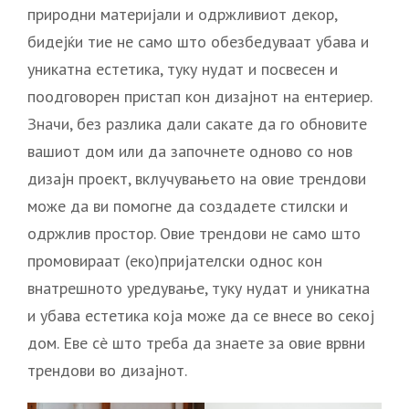
природни материјали и одржливиот декор,
бидејќи тие не само што обезбедуваат убава и
уникатна естетика, туку нудат и посвесен и
поодговорен пристап кон дизајнот на ентериер.
Значи, без разлика дали сакате да го обновите
вашиот дом или да започнете одново со нов
дизајн проект, вклучувањето на овие трендови
може да ви помогне да создадете стилски и
одржлив простор. Овие трендови не само што
промовираат (еко)пријателски однос кон
внатрешното уредување, туку нудат и уникатна
и убава естетика која може да се внесе во секој
дом. Еве сè што треба да знаете за овие врвни
трендови во дизајнот.