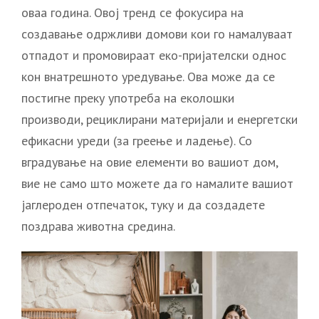
оваа година. Овој тренд се фокусира на
создавање одржливи домови кои го намалуваат
отпадот и промовираат еко-пријателски однос
кон внатрешното уредување. Ова може да се
постигне преку употреба на еколошки
производи, рециклирани материјали и енергетски
ефикасни уреди (за греење и ладење). Со
вградување на овие елементи во вашиот дом,
вие не само што можете да го намалите вашиот
јаглероден отпечаток, туку и да создадете
поздрава животна средина.