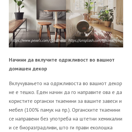
https://www.pexels.com/@kathekth/
https://unsplash.com/@timothybuck
Начини да вклучите одржливост во вашиот
домашен декор
Вклучувањето на одржливоста во вашиот декор
не е тешко. Еден начин да го направите ова е да
користите органски ткаенини за вашите завеси и
мебел (100% памук на пр.). Органските ткаенини
се направени без употреба на штетни хемикалии
и се биоразградливи, што ги прави еколошка