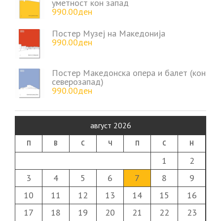
уметност кон запад
990.00
ден
Постер Музеј на Македонија
990.00
ден
Постер Македонска опера и балет (кон
северозапад)
990.00
ден
август 2026
П
В
С
Ч
П
С
Н
1
2
3
4
5
6
7
8
9
10
11
12
13
14
15
16
17
18
19
20
21
22
23