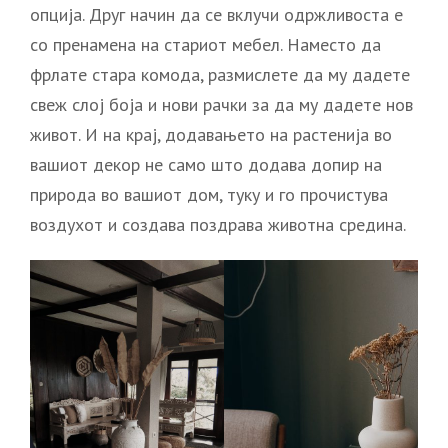
опција. Друг начин да се вклучи одржливоста е
со пренамена на стариот мебел. Наместо да
фрлате стара комода, размислете да му дадете
свеж слој боја и нови рачки за да му дадете нов
живот. И на крај, додавањето на растенија во
вашиот декор не само што додава допир на
природа во вашиот дом, туку и го прочистува
воздухот и создава поздрава животна средина.