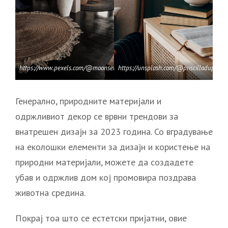
https://www.pexels.com/@moonselenic/
https://unsplash.com/@priscilladupreez
Генерално, природните материјали и
одржливиот декор се врвни трендови за
внатрешен дизајн за 2023 година. Со вградување
на еколошки елементи за дизајн и користење на
природни материјали, можете да создадете
убав и одржлив дом кој промовира поздрава
животна средина.
Покрај тоа што се естетски пријатни, овие