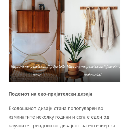
https://www.pexels.com/@charlotte-
https://www.pexels.com/@karolina-
may/
grabowska/
Подемот на еко-пријателски дизајн
Еколошкиот дизајн стана попопуларен во
изминатите неколку години и сега е еден од
клучните трендови во дизајнот на ентериер за