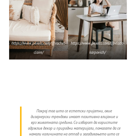
https://www.pexels.com/@rachel-
https://www.pexels.com/@vlada-
claire/
karpovich/
Покрај тоа што се естетски пријатни, овие
дизајнерски трендови имаат позитивно влијание и
врз животната средина. Со изборот да користите
одржлив декор и природни материјали, помагате да се
намали количината на отпад и загадувањето што се