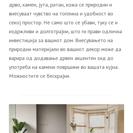
дрво, камен, јута, ратан, кожа се природни и
внесуваат чувство на топлина и удобност во
секој простор. Не само што се убави, туку се и
издржливи и долготрајни, што ги прави одлична
инвестиција за вашиот дом. Внесувањето на
природни материјали во вашиот декор може да
варира од додавање дрвен акцентен ѕид до
употреба на камени површини во вашата кујна.
Можностите се бескрајни.