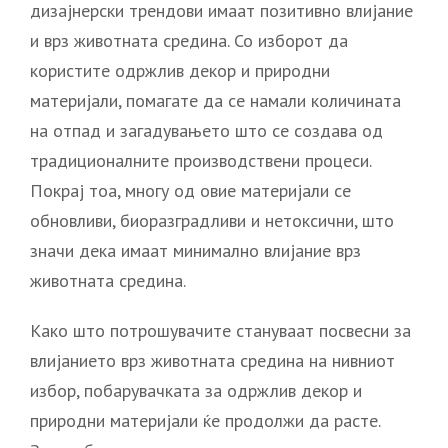
дизајнерски трендови имаат позитивно влијание
и врз животната средина. Со изборот да
користите одржлив декор и природни
материјали, помагате да се намали количината
на отпад и загадувањето што се создава од
традиционалните производствени процеси.
Покрај тоа, многу од овие материјали се
обновливи, биоразградливи и нетоксични, што
значи дека имаат минимално влијание врз
животната средина.
Како што потрошувачите стануваат посвесни за
влијанието врз животната средина на нивниот
избор, побарувачката за одржлив декор и
природни материјали ќе продолжи да расте.